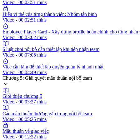
Video - 00:02:51 mins
Hiểu vị thế của từng thành viên: Nhóm tân binh
Video - 00:02:51 mins
Employee Player Card - Xây dựng profile hoàn chỉnh cho từng nhân 
Video - 00:03:02 mins
6 luật chơi nội bộ cần thiết lập khi tiếp nhận team
Video - 00:07:05 mins
Việc cần làm để thiết lập quyền quản lý nhanh nhất
Video - 00:04:49 mins
Chương 5: Giải quyết mâu thuẫn nội bộ team
Giới thiệu chương 5
Video - 00:03:27 mins
Các mâu thuẫn thường gặp trong nội bộ team
Video - 00:05:25 mins
Mâu thuẫn về giao việc
Video - 00:12:22 mins