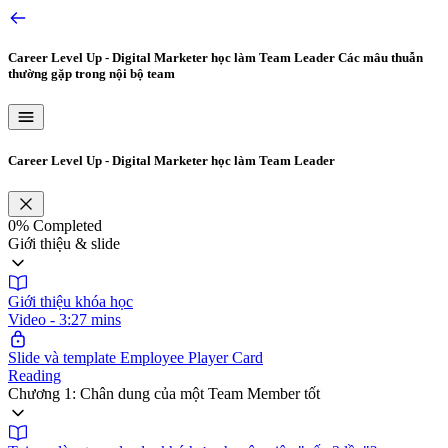
Career Level Up - Digital Marketer học làm Team Leader
Các mâu thuẫn
thường gặp trong nội bộ team
Career Level Up - Digital Marketer học làm Team Leader
0%
Completed
Giới thiệu & slide
Giới thiệu khóa học
Video - 3:27 mins
Slide và template Employee Player Card
Reading
Chương 1: Chân dung của một Team Member tốt