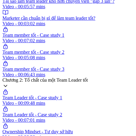
Tại sao làm team leader khó hơn chuyên viên "gấp 3 lần"?
Video - 00:05:57 mins
Marketer cần chuẩn bị gì để làm team leader tốt?
Video - 00:03:02 mins
Team member tốt - Case study 1
Video - 00:07:02 mins
Team member tốt - Case study 2
Video - 00:05:08 mins
Team member tốt - Case study 3
Video - 00:06:43 mins
Chương 2: Tố chất của một Team Leader tốt
Team Leader tốt - Case study 1
Video - 00:09:48 mins
Team Leader tốt - Case study 2
Video - 00:07:01 mins
Ownership Mindset - Tư duy sở hữu