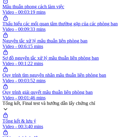
Mâu thuẫn phong cách làm việc
Video - 00:03:19 mins
Thấu hiểu các mối quan tâm thường gặp của các phòng ban
Video - 00:09:33 mins
Nguyên tắc xử lý mâu thuẫn liên phòng ban
Video - 00:6:15 mins
Sơ đồ nguyên tắc xử lý mâu thuẫn liên phòng ban
Video - 00:1:22 mins
Quy trình tìm nguyên nhân mâu thuẫn liên phòng ban
Video - 00:03:52 mins
Quy trình giải quyết mâu thuẫn liên phòng ban
Video - 00:01:46 mins
Tổng kết, Final test và hướng dẫn lấy chứng chỉ
Tổng kết & lưu ý
Video - 00:3:40 mins