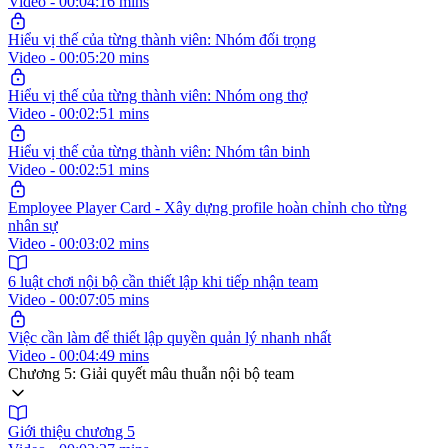
Video - 00:04:16 mins
Hiểu vị thế của từng thành viên: Nhóm đối trọng
Video - 00:05:20 mins
Hiểu vị thế của từng thành viên: Nhóm ong thợ
Video - 00:02:51 mins
Hiểu vị thế của từng thành viên: Nhóm tân binh
Video - 00:02:51 mins
Employee Player Card - Xây dựng profile hoàn chỉnh cho từng
nhân sự
Video - 00:03:02 mins
6 luật chơi nội bộ cần thiết lập khi tiếp nhận team
Video - 00:07:05 mins
Việc cần làm để thiết lập quyền quản lý nhanh nhất
Video - 00:04:49 mins
Chương 5: Giải quyết mâu thuẫn nội bộ team
Giới thiệu chương 5