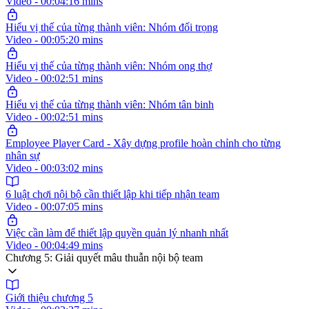
Video - 00:04:16 mins
Hiểu vị thế của từng thành viên: Nhóm đối trọng
Video - 00:05:20 mins
Hiểu vị thế của từng thành viên: Nhóm ong thợ
Video - 00:02:51 mins
Hiểu vị thế của từng thành viên: Nhóm tân binh
Video - 00:02:51 mins
Employee Player Card - Xây dựng profile hoàn chỉnh cho từng
nhân sự
Video - 00:03:02 mins
6 luật chơi nội bộ cần thiết lập khi tiếp nhận team
Video - 00:07:05 mins
Việc cần làm để thiết lập quyền quản lý nhanh nhất
Video - 00:04:49 mins
Chương 5: Giải quyết mâu thuẫn nội bộ team
Giới thiệu chương 5