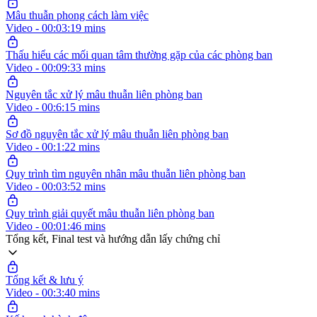
Mâu thuẫn phong cách làm việc
Video - 00:03:19 mins
Thấu hiểu các mối quan tâm thường gặp của các phòng ban
Video - 00:09:33 mins
Nguyên tắc xử lý mâu thuẫn liên phòng ban
Video - 00:6:15 mins
Sơ đồ nguyên tắc xử lý mâu thuẫn liên phòng ban
Video - 00:1:22 mins
Quy trình tìm nguyên nhân mâu thuẫn liên phòng ban
Video - 00:03:52 mins
Quy trình giải quyết mâu thuẫn liên phòng ban
Video - 00:01:46 mins
Tổng kết, Final test và hướng dẫn lấy chứng chỉ
Tổng kết & lưu ý
Video - 00:3:40 mins