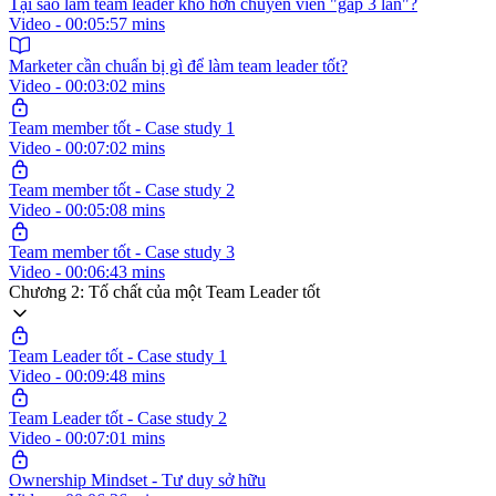
Tại sao làm team leader khó hơn chuyên viên "gấp 3 lần"?
Video - 00:05:57 mins
Marketer cần chuẩn bị gì để làm team leader tốt?
Video - 00:03:02 mins
Team member tốt - Case study 1
Video - 00:07:02 mins
Team member tốt - Case study 2
Video - 00:05:08 mins
Team member tốt - Case study 3
Video - 00:06:43 mins
Chương 2: Tố chất của một Team Leader tốt
Team Leader tốt - Case study 1
Video - 00:09:48 mins
Team Leader tốt - Case study 2
Video - 00:07:01 mins
Ownership Mindset - Tư duy sở hữu