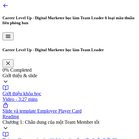
Career Level Up - Digital Marketer học làm Team Leader
6 loại mâu thuẫn
liên phòng ban
Career Level Up - Digital Marketer học làm Team Leader
0%
Completed
Giới thiệu & slide
Giới thiệu khóa học
Video - 3:27 mins
Slide và template Employee Player Card
Reading
Chương 1: Chân dung của một Team Member tốt