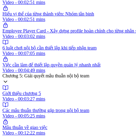
Video - 00:02:51 mins
Hiểu vị thế của từng thành viên: Nhóm tân binh
Video - 00:02:51 mins
Employee Player Card - Xây dựng profile hoàn chỉnh cho từng nhân 
Video - 00:03:02 mins
6 luật chơi nội bộ cần thiết lập khi tiếp nhận team
Video - 00:07:05 mins
Việc cần làm để thiết lập quyền quản lý nhanh nhất
Video - 00:04:49 mins
Chương 5: Giải quyết mâu thuẫn nội bộ team
Giới thiệu chương 5
Video - 00:03:27 mins
Các mâu thuẫn thường gặp trong nội bộ team
Video - 00:05:25 mins
Mâu thuẫn về giao việc
Video - 00:12:22 mins