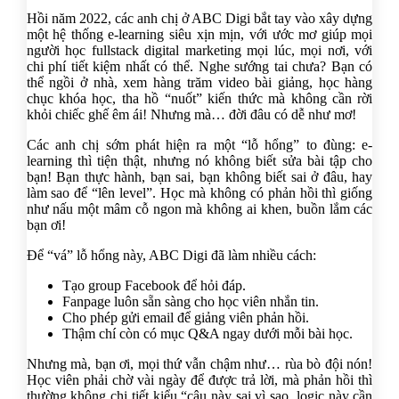
Hồi năm 2022, các anh chị ở ABC Digi bắt tay vào xây dựng
một hệ thống e-learning siêu xịn mịn, với ước mơ giúp mọi
người học fullstack digital marketing mọi lúc, mọi nơi, với
chi phí tiết kiệm nhất có thể. Nghe sướng tai chưa? Bạn có
thể ngồi ở nhà, xem hàng trăm video bài giảng, học hàng
chục khóa học, tha hồ “nuốt” kiến thức mà không cần rời
khỏi chiếc ghế êm ái! Nhưng mà… đời đâu có dễ như mơ!
Các anh chị sớm phát hiện ra một “lỗ hổng” to đùng: e-
learning thì tiện thật, nhưng nó không biết sửa bài tập cho
bạn! Bạn thực hành, bạn sai, bạn không biết sai ở đâu, hay
làm sao để “lên level”. Học mà không có phản hồi thì giống
như nấu một mâm cỗ ngon mà không ai khen, buồn lắm các
bạn ơi!
Để “vá” lỗ hổng này, ABC Digi đã làm nhiều cách:
Tạo group Facebook để hỏi đáp.
Fanpage luôn sẵn sàng cho học viên nhắn tin.
Cho phép gửi email để giảng viên phản hồi.
Thậm chí còn có mục Q&A ngay dưới mỗi bài học.
Nhưng mà, bạn ơi, mọi thứ vẫn chậm như… rùa bò đội nón!
Học viên phải chờ vài ngày để được trả lời, mà phản hồi thì
thường không chi tiết kiểu “câu này sai vì sao, logic này cần