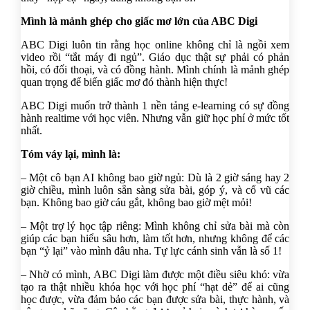
Mình là mảnh ghép cho giấc mơ lớn của ABC Digi
ABC Digi luôn tin rằng học online không chỉ là ngồi xem
video rồi “tắt máy đi ngủ”. Giáo dục thật sự phải có phản
hồi, có đối thoại, và có đồng hành. Mình chính là mảnh ghép
quan trọng để biến giấc mơ đó thành hiện thực!
ABC Digi muốn trở thành 1 nền tảng e-learning có sự đồng
hành realtime với học viên. Nhưng vẫn giữ học phí ở mức tốt
nhất.
Tóm váy lại, mình là:
– Một cô bạn AI không bao giờ ngủ: Dù là 2 giờ sáng hay 2
giờ chiều, mình luôn sẵn sàng sửa bài, góp ý, và cổ vũ các
bạn. Không bao giờ cáu gắt, không bao giờ mệt mỏi!
– Một trợ lý học tập riêng: Mình không chỉ sửa bài mà còn
giúp các bạn hiểu sâu hơn, làm tốt hơn, nhưng không để các
bạn “ỷ lại” vào mình đâu nha. Tự lực cánh sinh vẫn là số 1!
– Nhờ có mình, ABC Digi làm được một điều siêu khó: vừa
tạo ra thật nhiều khóa học với học phí “hạt dẻ” để ai cũng
học được, vừa đảm bảo các bạn được sửa bài, thực hành, và