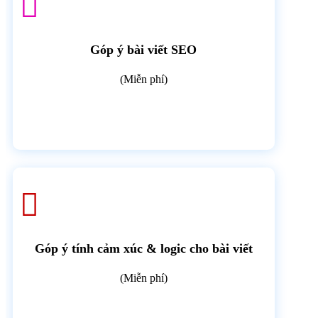

Góp ý bài viết SEO
(Miễn phí)

Góp ý tính cảm xúc & logic cho bài viết
(Miễn phí)