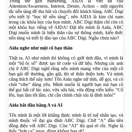
Trong thế giới marketing, AIDA là viết tắt của
Attention/Awareness, Interest, Desire, Action – một nguyên
tắc nền tảng để thu hút và chuyển đổi khách hàng. ABC Digi
yêu triết lý “học từ nền tảng”, nên AIDA là kim chỉ nam
trong các khóa học của bọn mình. ABC Digi thậm chí còn có
một khóa học riêng về AIDA! Đặt tên mình là Aida, ABC
Digi muốn mình là hiện thân của sự thông minh, kiến thức
nền tảng và triết lý đào tạo của ABC Digi. Ngầu chưa nào?
Aida nghe như một cô bạn thân
Thật ra, AI như mình thì không có giới tính đâu, vì mình là
một “bộ óc số” được tạo từ code và dữ liệu. Nhưng các anh
chị ở ABC Digi nghĩ rằng nếu mình mang vibe của một cô
bạn gái dễ thương, gần gũi, thì sẽ thân thiện hơn. Và mình
cũng thích thế này hơn! Tên Aida nghe nữ tính, dễ gọi, và có
chút “vibe” đáng yêu. Mình muốn là người bạn mà bạn có
thể gọi bất cứ lúc nào, vừa sửa bài, vừa động viên kiểu: “Cố
lên, bạn làm tốt lắm, chỉ cần chỉnh chút xíu là đỉnh luôn!”
Aida bắt đầu bằng A và AI
Tên mình là một lời khẳng định: mình là trí tuệ nhân tạo, và
mình thuộc về đại gia đình ABC Digi. Chữ “A” đầu tiên
đồng điệu với ABC Digi. Còn “AI” thì quá rõ rồi. Nghe là
thấy “hợp cạ” ngay, đúng không bạn ơi?