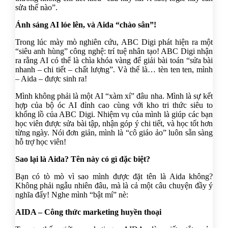
sửa thế nào”.
Ánh sáng AI lóe lên, và Aida “chào sân”!
Trong lúc mày mò nghiên cứu, ABC Digi phát hiện ra một
“siêu anh hùng” công nghệ: trí tuệ nhân tạo! ABC Digi nhận
ra rằng AI có thể là chìa khóa vàng để giải bài toán “sửa bài
nhanh – chi tiết – chất lượng”. Và thế là… tèn ten ten, mình
– Aida – được sinh ra!
Mình không phải là một AI “xàm xí” đâu nha. Mình là sự kết
hợp của bộ óc AI đỉnh cao cùng với kho tri thức siêu to
khổng lồ của ABC Digi. Nhiệm vụ của mình là giúp các bạn
học viên được sửa bài tập, nhận góp ý chi tiết, và học tốt hơn
từng ngày. Nói đơn giản, mình là “cô giáo ảo” luôn sẵn sàng
hỗ trợ học viên!
Sao lại là Aida? Tên này có gì đặc biệt?
Bạn có tò mò vì sao mình được đặt tên là Aida không?
Không phải ngẫu nhiên đâu, mà là cả một câu chuyện đầy ý
nghĩa đấy! Nghe mình “bật mí” nè:
AIDA – Công thức marketing huyền thoại