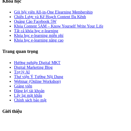
Khóa học
Gói hội viên All-in-One Elearning Membership
Chiến Lược và Kế Hoạch Content Đa Kênh
Quảng Cáo Facebook 5W
Khóa Content 5AM – Know Yourself Write Your Life
Tất cả khóa học e-learning
Khóa học e-learning miễn phí
Khóa học e-learning nâng cao
Trang quan trọng
Hướng nghiệp Digital MKT
Digital Marketing Blog
Trợ lý AI
Thư viện Ý Tưởng Nội Dung
Webinar (Online Workshop)
Giảng viên
Đăng ký tài khoản
Lấy lại mật khẩu
Chính sách bảo mật
Giới thiệu
ABC Digi
là nền tảng Elearning về
Fullstack Digital Marketing
cho
người mới bắt đầu có thể tự học một cách bài bản và đầy đủ.
Xem thêm…