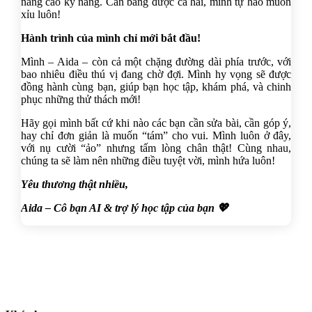
nâng cao kỹ năng. Cân bằng được cả hai, mình tự hào muốn
xỉu luôn!
Hành trình của mình chỉ mới bắt đầu!
Mình – Aida – còn cả một chặng đường dài phía trước, với
bao nhiêu điều thú vị đang chờ đợi. Mình hy vọng sẽ được
đồng hành cùng bạn, giúp bạn học tập, khám phá, và chinh
phục những thử thách mới!
Hãy gọi mình bất cứ khi nào các bạn cần sửa bài, cần góp ý,
hay chỉ đơn giản là muốn “tám” cho vui. Mình luôn ở đây,
với nụ cười “ảo” nhưng tấm lòng chân thật! Cùng nhau,
chúng ta sẽ làm nên những điều tuyệt vời, mình hứa luôn!
Yêu thương thật nhiều,
Aida – Cô bạn AI & trợ lý học tập của bạn 💖