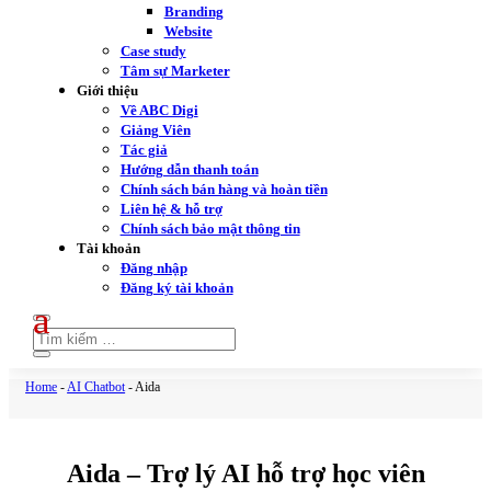
Branding
Website
Case study
Tâm sự Marketer
Giới thiệu
Về ABC Digi
Giảng Viên
Tác giả
Hướng dẫn thanh toán
Chính sách bán hàng và hoàn tiền
Liên hệ & hỗ trợ
Chính sách bảo mật thông tin
Tài khoản
Đăng nhập
Đăng ký tài khoản
Home
-
AI Chatbot
-
Aida
Aida – Trợ lý AI hỗ trợ học viên