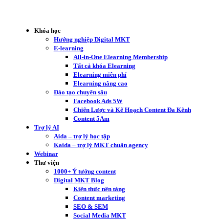
Khóa học
Hướng nghiệp Digital MKT
E-learning
All-in-One Elearning Membership
Tất cả khóa Elearning
Elearning miễn phí
Elearning nâng cao
Đào tạo chuyên sâu
Facebook Ads 5W
Chiến Lược và Kế Hoạch Content Đa Kênh
Content 5Am
Trợ lý AI
Aida – trợ lý học tập
Kaida – trợ lý MKT chuẩn agency
Webinar
Thư viện
1000+ Ý tưởng content
Digital MKT Blog
Kiến thức nền tảng
Content marketing
SEO & SEM
Social Media MKT