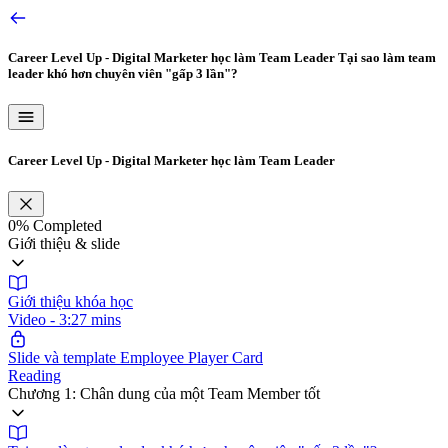
Career Level Up - Digital Marketer học làm Team Leader
Tại sao làm team
leader khó hơn chuyên viên "gấp 3 lần"?
Career Level Up - Digital Marketer học làm Team Leader
0%
Completed
Giới thiệu & slide
Giới thiệu khóa học
Video - 3:27 mins
Slide và template Employee Player Card
Reading
Chương 1: Chân dung của một Team Member tốt