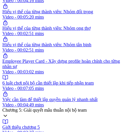
Video - 00:04:16 mins
Hiểu vị thế của từng thành viên: Nhóm đối trọng
Video - 00:05:20 mins
Hiểu vị thế của từng thành viên: Nhóm ong thợ
Video - 00:02:51 mins
Hiểu vị thế của từng thành viên: Nhóm tân binh
Video - 00:02:51 mins
Employee Player Card - Xây dựng profile hoàn chỉnh cho từng
nhân sự
Video - 00:03:02 mins
6 luật chơi nội bộ cần thiết lập khi tiếp nhận team
Video - 00:07:05 mins
Việc cần làm để thiết lập quyền quản lý nhanh nhất
Video - 00:04:49 mins
Chương 5: Giải quyết mâu thuẫn nội bộ team
Giới thiệu chương 5