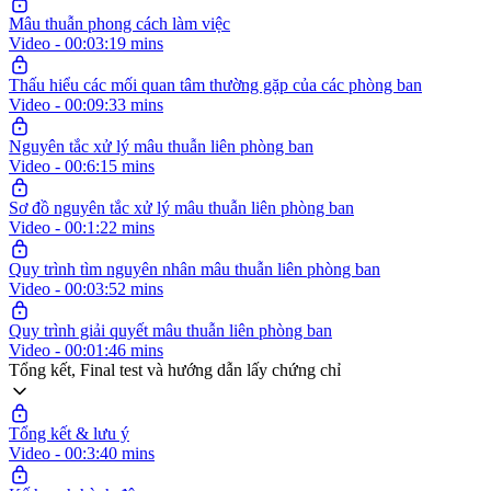
Mâu thuẫn phong cách làm việc
Video - 00:03:19 mins
Thấu hiểu các mối quan tâm thường gặp của các phòng ban
Video - 00:09:33 mins
Nguyên tắc xử lý mâu thuẫn liên phòng ban
Video - 00:6:15 mins
Sơ đồ nguyên tắc xử lý mâu thuẫn liên phòng ban
Video - 00:1:22 mins
Quy trình tìm nguyên nhân mâu thuẫn liên phòng ban
Video - 00:03:52 mins
Quy trình giải quyết mâu thuẫn liên phòng ban
Video - 00:01:46 mins
Tổng kết, Final test và hướng dẫn lấy chứng chỉ
Tổng kết & lưu ý
Video - 00:3:40 mins