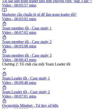
Tại sao làm team leader khó hơn chuyên viên "gấp 3 lần"?
Video - 00:05:57 mins
Marketer cần chuẩn bị gì để làm team leader tốt?
Video - 00:03:02 mins
Team member tốt - Case study 1
Video - 00:07:02 mins
Team member tốt - Case study 2
Video - 00:05:08 mins
Team member tốt - Case study 3
Video - 00:06:43 mins
Chương 2: Tố chất của một Team Leader tốt
Team Leader tốt - Case study 1
Video - 00:09:48 mins
Team Leader tốt - Case study 2
Video - 00:07:01 mins
Ownership Mindset - Tư duy sở hữu