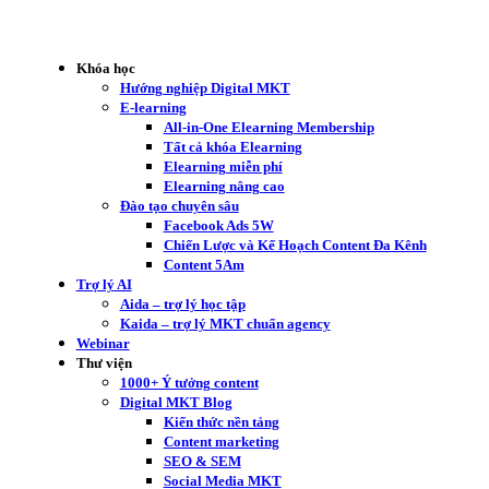
Khóa học
Hướng nghiệp Digital MKT
E-learning
All-in-One Elearning Membership
Tất cả khóa Elearning
Elearning miễn phí
Elearning nâng cao
Đào tạo chuyên sâu
Facebook Ads 5W
Chiến Lược và Kế Hoạch Content Đa Kênh
Content 5Am
Trợ lý AI
Aida – trợ lý học tập
Kaida – trợ lý MKT chuẩn agency
Webinar
Thư viện
1000+ Ý tưởng content
Digital MKT Blog
Kiến thức nền tảng
Content marketing
SEO & SEM
Social Media MKT