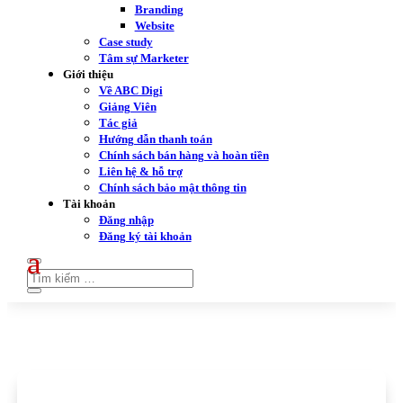
Branding
Website
Case study
Tâm sự Marketer
Giới thiệu
Về ABC Digi
Giảng Viên
Tác giả
Hướng dẫn thanh toán
Chính sách bán hàng và hoàn tiền
Liên hệ & hỗ trợ
Chính sách bảo mật thông tin
Tài khoản
Đăng nhập
Đăng ký tài khoản