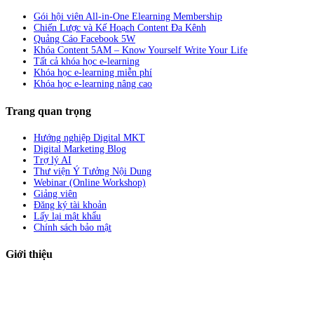
Gói hội viên All-in-One Elearning Membership
Chiến Lược và Kế Hoạch Content Đa Kênh
Quảng Cáo Facebook 5W
Khóa Content 5AM – Know Yourself Write Your Life
Tất cả khóa học e-learning
Khóa học e-learning miễn phí
Khóa học e-learning nâng cao
Trang quan trọng
Hướng nghiệp Digital MKT
Digital Marketing Blog
Trợ lý AI
Thư viện Ý Tưởng Nội Dung
Webinar (Online Workshop)
Giảng viên
Đăng ký tài khoản
Lấy lại mật khẩu
Chính sách bảo mật
Giới thiệu
ABC Digi
là nền tảng Elearning về
Fullstack Digital Marketing
cho
người mới bắt đầu có thể tự học một cách bài bản và đầy đủ.
Xem thêm…
ABC Digi
là thành viên của
Công ty TNHH Truyền Thông Và Tiếp Thị