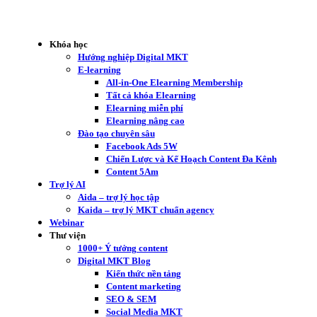
Khóa học
Hướng nghiệp Digital MKT
E-learning
All-in-One Elearning Membership
Tất cả khóa Elearning
Elearning miễn phí
Elearning nâng cao
Đào tạo chuyên sâu
Facebook Ads 5W
Chiến Lược và Kế Hoạch Content Đa Kênh
Content 5Am
Trợ lý AI
Aida – trợ lý học tập
Kaida – trợ lý MKT chuẩn agency
Webinar
Thư viện
1000+ Ý tưởng content
Digital MKT Blog
Kiến thức nền tảng
Content marketing
SEO & SEM
Social Media MKT