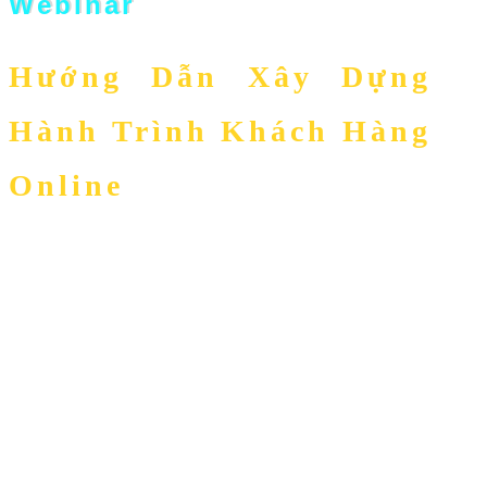
Webinar
Hướng Dẫn Xây Dựng
Hành Trình Khách Hàng
Online
Tối ưu hành trình từ nhận biết đến mua hàng –
Tăng tỷ lệ chuyển đổi và ROI.

20h00 – Thứ 5, Ngày 12/03/2026

Online trên Zoom