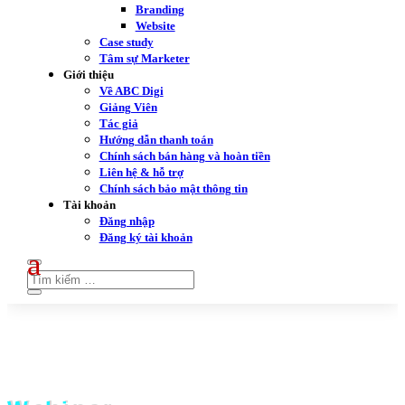
Branding
Website
Case study
Tâm sự Marketer
Giới thiệu
Về ABC Digi
Giảng Viên
Tác giả
Hướng dẫn thanh toán
Chính sách bán hàng và hoàn tiền
Liên hệ & hỗ trợ
Chính sách bảo mật thông tin
Tài khoản
Đăng nhập
Đăng ký tài khoản