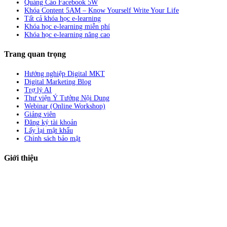
Quảng Cáo Facebook 5W
Khóa Content 5AM – Know Yourself Write Your Life
Tất cả khóa học e-learning
Khóa học e-learning miễn phí
Khóa học e-learning nâng cao
Trang quan trọng
Hướng nghiệp Digital MKT
Digital Marketing Blog
Trợ lý AI
Thư viện Ý Tưởng Nội Dung
Webinar (Online Workshop)
Giảng viên
Đăng ký tài khoản
Lấy lại mật khẩu
Chính sách bảo mật
Giới thiệu
ABC Digi
là nền tảng Elearning về
Fullstack Digital Marketing
cho
người mới bắt đầu có thể tự học một cách bài bản và đầy đủ.
Xem thêm…
ABC Digi
là thành viên của
Công ty TNHH Truyền Thông Và Tiếp Thị
Số ABC Digi
– Giấy phép kinh doanh số
0319193740
cấp bởi Sở đầu tư và
kế hoạch TP Hồ Chí Minh.