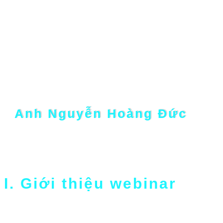

Tham dự miễn phí
Người chia sẻ:
Anh Nguyễn Hoàng Đức
Founder & CEO, ABC Digi
I. Giới thiệu webinar
Nếu để ý, bạn sẽ thấy việc chinh phục một cô gái
cũng giống như cách doanh nghiệp làm marketing