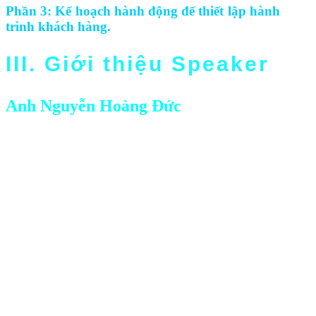
Phần 3: Kế hoạch hành động để thiết lập hành
trình khách hàng.
III. Giới thiệu Speaker
Anh Nguyễn Hoàng Đức
Founder & CEO ABC Digi
Với hơn 9 năm kinh nghiệm, anh từng là Digital
Marketing Manager cho các công ty như Du Lịch
Hoàn Mỹ, Abaha, Kiến Trúc Hưng Gia. Anh cũng
từng triển khai các dự án với khách hàng lớn như
Traveloka và hơn 30 doanh nghiệp SME khác.
Bên cạnh đó, anh cũng là giảng viên của FPT
Skillking và Đại Học Văn Lang.