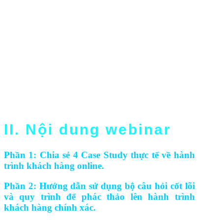
Marketing có thể sẽ trở thành lãng phí.
Ở webinar này, ABC Digi sẽ giúp bạn có góc
nhìn sâu sắc hơn về việc xây dựng hành trình
khách hàng online, thông qua 4 case study thực tế
cũng như những câu hỏi quan trọng.
Nhờ đó, bạn sẽ biết cách duy trì sự kết nối bền
vững với khách hàng, và thiết lập được kế hoạch
Marketing tối ưu hơn về chi phí.
II. Nội dung webinar
Phần 1: Chia sẻ 4 Case Study thực tế về hành
trình khách hàng online.
Phần 2: Hướng dẫn sử dụng bộ câu hỏi cốt lõi
và quy trình để phác thảo lên hành trình
khách hàng chính xác.