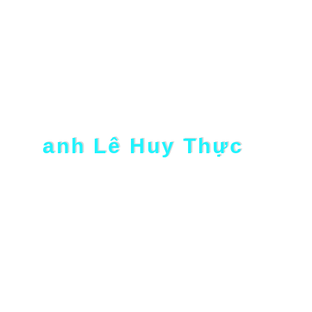

Tham dự miễn phí
Người chia sẻ:
anh Lê Huy Thực
GĐ cty Cổ phần Abaha Toàn cầu
Anh Thực có hơn 10 năm kinh nghiệm trong lĩnh
vực công nghệ và phát triển ứng dụng di động.
Anh chuyên sâu về các chiến lược kết nối khách
hàng và tối ưu hóa giải pháp Zalo Mini App để gia
tăng giá trị doanh nghiệp.