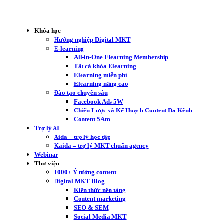
Khóa học
Hướng nghiệp Digital MKT
E-learning
All-in-One Elearning Membership
Tất cả khóa Elearning
Elearning miễn phí
Elearning nâng cao
Đào tạo chuyên sâu
Facebook Ads 5W
Chiến Lược và Kế Hoạch Content Đa Kênh
Content 5Am
Trợ lý AI
Aida – trợ lý học tập
Kaida – trợ lý MKT chuẩn agency
Webinar
Thư viện
1000+ Ý tưởng content
Digital MKT Blog
Kiến thức nền tảng
Content marketing
SEO & SEM
Social Media MKT