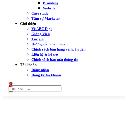
Branding
Website
Case study
Tâm sự Marketer
Giới thiệu
Về ABC Digi
Giảng Viên
Tác giả
Hướng dẫn thanh toán
Chính sách bán hàng và hoàn tiền
Liên hệ & hỗ trợ
Chính sách bảo mật thông tin
Tài khoản
Đăng nhập
Đăng ký tài khoản