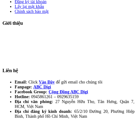
Đăng ký tài khoản
Lấy lại mật khẩu
Chính sách bảo mật
Giới thiệu
ABC Digi
là nền tảng Elearning về
Fullstack Digital Marketing
cho
người mới bắt đầu có thể tự học một cách bài bản và đầy đủ.
Xem thêm…
ABC Digi
là thành viên của
Công ty TNHH Truyền Thông Và Tiếp Thị
Số ABC Digi
– Giấy phép kinh doanh số
0319193740
cấp bởi Sở đầu tư và
kế hoạch TP Hồ Chí Minh.
Liên hệ
Email:
Click
Vào Đây
để gửi email cho chúng tôi
Fanpage:
ABC Digi
Facebook Group:
Cộng Đồng ABC Digi
Hotline:
0945861261 –
0929635159
Địa chỉ văn phòng:
27 Nguyễn Hữu Thọ, Tân Hưng, Quận 7,
HCM, Việt Nam
Địa chỉ đăng ký kinh doanh:
65/2/10 Đường 20, Phường Hiệp
Bình, Thành phố Hồ Chí Minh, Việt Nam