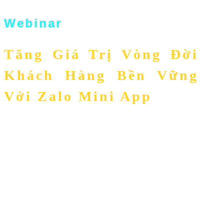
Webinar
Tăng Giá Trị Vòng Đời
Khách Hàng Bền Vững
Với Zalo Mini App
Xây Dựng Lòng Trung Thành Khách Hàng qua
Zalo Mini App Để Tăng Doanh Thu Bền Vững

20h00 – Thứ 5, Ngày 05/09/2024

Online trên Zoom