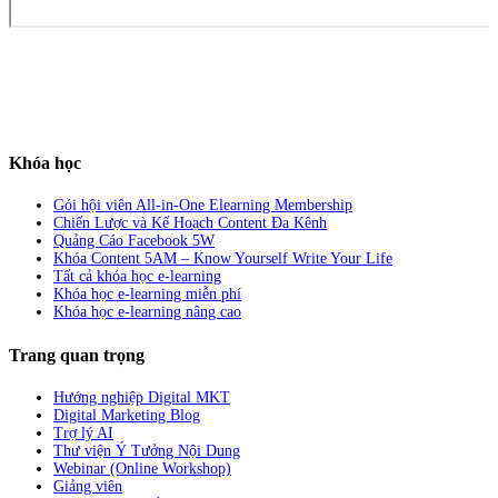
Khóa học
Gói hội viên All-in-One Elearning Membership
Chiến Lược và Kế Hoạch Content Đa Kênh
Quảng Cáo Facebook 5W
Khóa Content 5AM – Know Yourself Write Your Life
Tất cả khóa học e-learning
Khóa học e-learning miễn phí
Khóa học e-learning nâng cao
Trang quan trọng
Hướng nghiệp Digital MKT
Digital Marketing Blog
Trợ lý AI
Thư viện Ý Tưởng Nội Dung
Webinar (Online Workshop)
Giảng viên