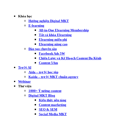
Khóa học
Hướng nghiệp Digital MKT
E-learning
All-in-One Elearning Membership
Tất cả khóa Elearning
Elearning miễn phí
Elearning nâng cao
Đào tạo chuyên sâu
Facebook Ads 5W
Chiến Lược và Kế Hoạch Content Đa Kênh
Content 5Am
Trợ lý AI
Aida – trợ lý học tập
Kaida – trợ lý MKT chuẩn agency
Webinar
Thư viện
1000+ Ý tưởng content
Digital MKT Blog
Kiến thức nền tảng
Content marketing
SEO & SEM
Social Media MKT