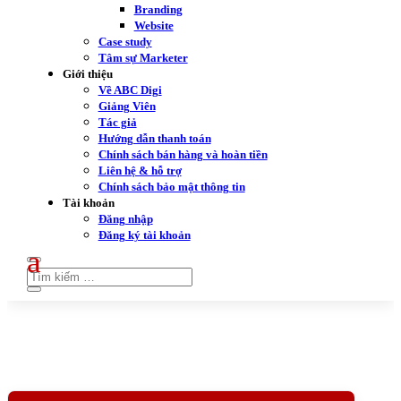
Branding
Website
Case study
Tâm sự Marketer
Giới thiệu
Về ABC Digi
Giảng Viên
Tác giả
Hướng dẫn thanh toán
Chính sách bán hàng và hoàn tiền
Liên hệ & hỗ trợ
Chính sách bảo mật thông tin
Tài khoản
Đăng nhập
Đăng ký tài khoản