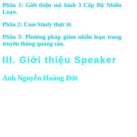
Phần 1: Giới thiệu mô hình 3 Cấp Độ Nhiễu
Loạn.
Phần 2: Case Study thực tế.
Phần 3: Phương pháp giảm nhiễu loạn trong
truyền thông quảng cáo.
III. Giới thiệu Speaker
Anh Nguyễn Hoàng Đức
Founder & CEO ABC Digi
Với hơn 9 năm kinh nghiệm, anh từng là Digital
Marketing Manager cho các công ty như Du Lịch
Hoàn Mỹ, Abaha, Kiến Trúc Hưng Gia. Anh cũng
từng triển khai các dự án với khách hàng lớn như
Traveloka và hơn 30 doanh nghiệp SME khác.