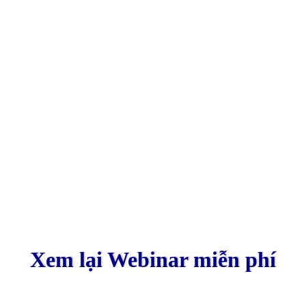
Bên cạnh đó, anh cũng là giảng viên của FPT
Skillking và Đại Học Văn Lang.
Xem lại Webinar miễn phí