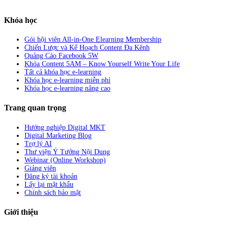
Khóa học
Gói hội viên All-in-One Elearning Membership
Chiến Lược và Kế Hoạch Content Đa Kênh
Quảng Cáo Facebook 5W
Khóa Content 5AM – Know Yourself Write Your Life
Tất cả khóa học e-learning
Khóa học e-learning miễn phí
Khóa học e-learning nâng cao
Trang quan trọng
Hướng nghiệp Digital MKT
Digital Marketing Blog
Trợ lý AI
Thư viện Ý Tưởng Nội Dung
Webinar (Online Workshop)
Giảng viên
Đăng ký tài khoản
Lấy lại mật khẩu
Chính sách bảo mật
Giới thiệu