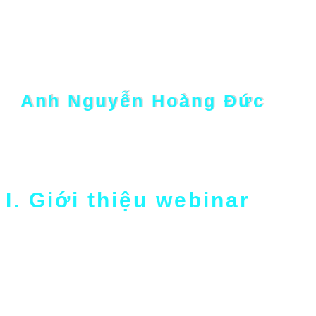
Người chia sẻ:
Anh Nguyễn Hoàng Đức
Founder & CEO, ABC Digi
I. Giới thiệu webinar
– Thông điệp truyền thông của bạn bị “chìm
nghỉm” gữa muôn vàn quảng cáo của đối thủ?
– Bạn liên tục tăng ngân sách nhưng vẫn bị “lạc
giọng” trong biển truyền thông ồn ào.