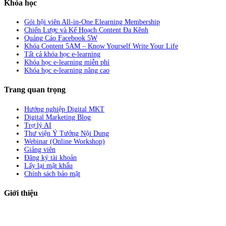
Khóa học
Gói hội viên All-in-One Elearning Membership
Chiến Lược và Kế Hoạch Content Đa Kênh
Quảng Cáo Facebook 5W
Khóa Content 5AM – Know Yourself Write Your Life
Tất cả khóa học e-learning
Khóa học e-learning miễn phí
Khóa học e-learning nâng cao
Trang quan trọng
Hướng nghiệp Digital MKT
Digital Marketing Blog
Trợ lý AI
Thư viện Ý Tưởng Nội Dung
Webinar (Online Workshop)
Giảng viên
Đăng ký tài khoản
Lấy lại mật khẩu
Chính sách bảo mật
Giới thiệu
ABC Digi
là nền tảng Elearning về
Fullstack Digital Marketing
cho
người mới bắt đầu có thể tự học một cách bài bản và đầy đủ.
Xem thêm…