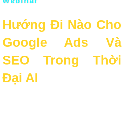
Webinar
Hướng Đi Nào Cho
Google Ads Và
SEO Trong Thời
Đại AI

20h00, Thứ Năm,
n
gày 21/08/2025

Online trên Zoom
