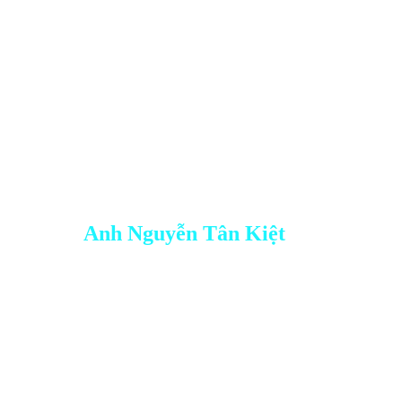
Tham dự miễn phí
Speaker
Anh Nguyễn Tân Kiệt
Founder & CEO SAGO Agency
Speaker