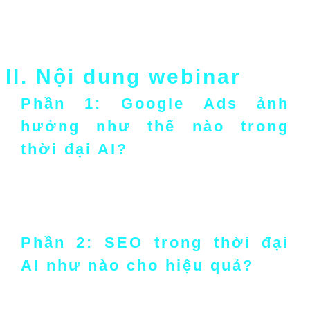
hướng SEO 2025, tối ưu AI Overviews và áp dụng 6 yếu tố
cốt lõi để SEO hiệu quả trên Chat GPT, Gemini. Từ đó giúp
bạn làm marketing trên Google hiệu quả hơn.
II. Nội dung webinar
Phần 1:
Google Ads ảnh
hưởng như thế nào trong
thời đại AI?
1. Google Ads có thực sự còn hiệu quả trong thời đại AI?
2. Những Update mới nhất về AI với Google Ads.
3. Những chiến lược để tận dụng AI trong Google Ads.
Phần 2:
SEO trong thời đại
AI như nào cho hiệu quả?
1. Xu hướng SEO 2025
2. Tối ưu AI Overviews bằng data driven