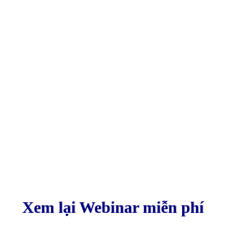
trường đại học, anh là người tiên phong trong phong trào
mua bán website, PBN tại Việt Nam.
– Sáng lập hệ sinh thái kinh doanh Vũ Long với các dự án đa
ngành.
– Giảng viên Digital Marketing tại FPT Skillking, chia sẻ
kiến thức và kinh nghiệm rộng lớn trong lĩnh vực này.
Xem lại Webinar miễn phí