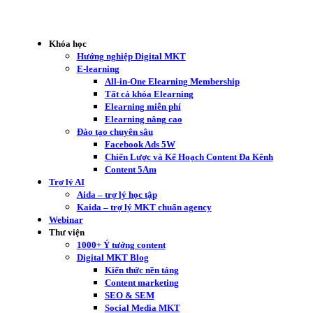
Khóa học
Hướng nghiệp Digital MKT
E-learning
All-in-One Elearning Membership
Tất cả khóa Elearning
Elearning miễn phí
Elearning nâng cao
Đào tạo chuyên sâu
Facebook Ads 5W
Chiến Lược và Kế Hoạch Content Đa Kênh
Content 5Am
Trợ lý AI
Aida – trợ lý học tập
Kaida – trợ lý MKT chuẩn agency
Webinar
Thư viện
1000+ Ý tưởng content
Digital MKT Blog
Kiến thức nền tảng
Content marketing
SEO & SEM
Social Media MKT