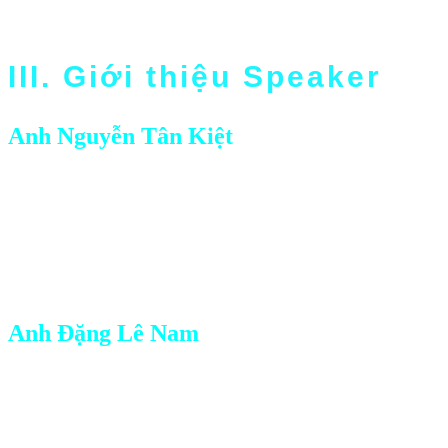
3. 6 yếu tố cốt lõi nhất để SEO trên Chat GPT và Gemini
III. Giới thiệu Speaker
Anh Nguyễn Tân Kiệt
Founder & CEO SAGO Agency
– Tác giả, doanh nhân từng chi tiêu 150 tỷ ads
– Tác giả sách “Quảng cáo Google theo hành trình khách
hàng”, chuyên gia tối ưu hiệu suất quảng cáo Google và
Youtube
Anh Đặng Lê Nam
Founder & CEO Vũ Long Group
– Thạc sĩ chuyên ngành Mạng máy tính và Truyền Thông từ
đại học Paris và hơn 10 năm kinh nghiệm giảng dạy tại các