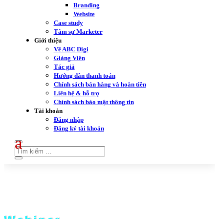
Branding
Website
Case study
Tâm sự Marketer
Giới thiệu
Về ABC Digi
Giảng Viên
Tác giả
Hướng dẫn thanh toán
Chính sách bán hàng và hoàn tiền
Liên hệ & hỗ trợ
Chính sách bảo mật thông tin
Tài khoản
Đăng nhập
Đăng ký tài khoản