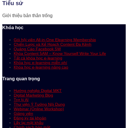
Tiểu sử
Giới thiệu bản thân trống
Khóa học
Gói hội viên All-in-One Elearning Membership
Chiến Lược và Kế Hoạch Content Đa Kênh
Quảng Cáo Facebook 5W
Khóa Content 5AM – Know Yourself Write Your Life
Tất cả khóa học e-learning
Khóa học e-learning miễn phí
Khóa học e-learning nâng cao
Trang quan trọng
Hướng nghiệp Digital MKT
Digital Marketing Blog
Trợ lý AI
Thư viện Ý Tưởng Nội Dung
Webinar (Online Workshop)
Giảng viên
Đăng ký tài khoản
Lấy lại mật khẩu
Chính sách bảo mật