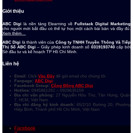
Giới thiệu
ABC Digi
là nền tảng Elearning về
Fullstack Digital Marketing
cho người mới bắt đầu có thể tự học một cách bài bản và đầy đủ.
Xem thêm…
ABC Digi
là thành viên của
Công ty TNHH Truyền Thông Và Tiếp
Thị Số ABC Digi
– Giấy phép kinh doanh số
0319193740
cấp bởi
Sở đầu tư và kế hoạch TP Hồ Chí Minh.
Liên hệ
Email:
Click
Vào Đây
để gửi email cho chúng tôi
Fanpage:
ABC Digi
Facebook Group:
Cộng Đồng ABC Digi
Hotline:
0945861261 –
0929635159
Địa chỉ văn phòng:
27 Nguyễn Hữu Thọ, Tân Hưng, Quận
7, HCM, Việt Nam
Địa chỉ đăng ký kinh doanh:
65/2/10 Đường 20, Phường
Hiệp Bình, Thành phố Hồ Chí Minh, Việt Nam
Facebook