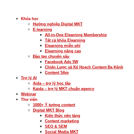
Khóa học
Hướng nghiệp Digital MKT
E-learning
All-in-One Elearning Membership
Tất cả khóa Elearning
Elearning miễn phí
Elearning nâng cao
Đào tạo chuyên sâu
Facebook Ads 5W
Chiến Lược và Kế Hoạch Content Đa Kênh
Content 5Am
Trợ lý AI
Aida – trợ lý học tập
Kaida – trợ lý MKT chuẩn agency
Webinar
Thư viện
1000+ Ý tưởng content
Digital MKT Blog
Kiến thức nền tảng
Content marketing
SEO & SEM
Social Media MKT