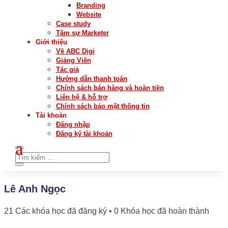
Branding
Website
Case study
Tâm sự Marketer
Giới thiệu
Về ABC Digi
Giảng Viên
Tác giả
Hướng dẫn thanh toán
Chính sách bán hàng và hoàn tiền
Liên hệ & hỗ trợ
Chính sách bảo mật thông tin
Tài khoản
Đăng nhập
Đăng ký tài khoản
Lê Anh Ngọc
21
Các khóa học đã đăng ký
•
0
Khóa học đã hoàn thành