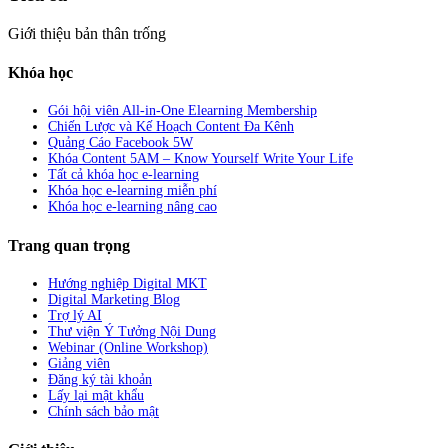
Giới thiệu bản thân trống
Khóa học
Gói hội viên All-in-One Elearning Membership
Chiến Lược và Kế Hoạch Content Đa Kênh
Quảng Cáo Facebook 5W
Khóa Content 5AM – Know Yourself Write Your Life
Tất cả khóa học e-learning
Khóa học e-learning miễn phí
Khóa học e-learning nâng cao
Trang quan trọng
Hướng nghiệp Digital MKT
Digital Marketing Blog
Trợ lý AI
Thư viện Ý Tưởng Nội Dung
Webinar (Online Workshop)
Giảng viên
Đăng ký tài khoản
Lấy lại mật khẩu
Chính sách bảo mật