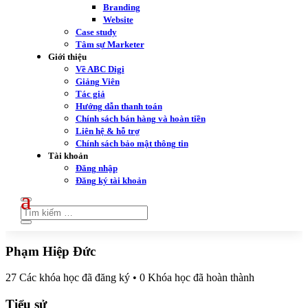
Branding
Website
Case study
Tâm sự Marketer
Giới thiệu
Về ABC Digi
Giảng Viên
Tác giả
Hướng dẫn thanh toán
Chính sách bán hàng và hoàn tiền
Liên hệ & hỗ trợ
Chính sách bảo mật thông tin
Tài khoản
Đăng nhập
Đăng ký tài khoản
Phạm Hiệp Đức
27
Các khóa học đã đăng ký
•
0
Khóa học đã hoàn thành
Tiểu sử