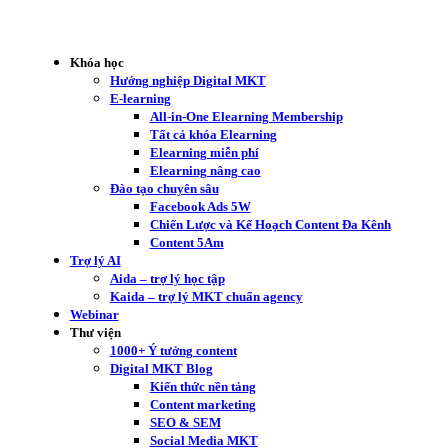
Khóa học
Hướng nghiệp Digital MKT
E-learning
All-in-One Elearning Membership
Tất cả khóa Elearning
Elearning miễn phí
Elearning nâng cao
Đào tạo chuyên sâu
Facebook Ads 5W
Chiến Lược và Kế Hoạch Content Đa Kênh
Content 5Am
Trợ lý AI
Aida – trợ lý học tập
Kaida – trợ lý MKT chuẩn agency
Webinar
Thư viện
1000+ Ý tưởng content
Digital MKT Blog
Kiến thức nền tảng
Content marketing
SEO & SEM
Social Media MKT