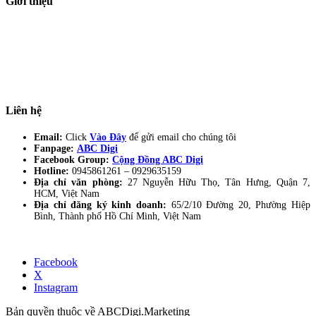
Giới thiệu
ABC Digi
là nền tảng Elearning về
Fullstack Digital Marketing
cho
người mới bắt đầu có thể tự học một cách bài bản và đầy đủ.
Xem thêm…
ABC Digi
là thành viên của
Công ty TNHH Truyền Thông Và Tiếp Thị
Số ABC Digi
– Giấy phép kinh doanh số
0319193740
cấp bởi Sở đầu tư và
kế hoạch TP Hồ Chí Minh.
Liên hệ
Email:
Click
Vào Đây
để gửi email cho chúng tôi
Fanpage:
ABC Digi
Facebook Group:
Cộng Đồng ABC Digi
Hotline:
0945861261 –
0929635159
Địa chỉ văn phòng:
27 Nguyễn Hữu Thọ, Tân Hưng, Quận 7,
HCM, Việt Nam
Địa chỉ đăng ký kinh doanh:
65/2/10 Đường 20, Phường Hiệp
Bình, Thành phố Hồ Chí Minh, Việt Nam
Facebook
X
Instagram
Bản quyền thuộc về ABCDigi.Marketing