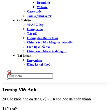
Branding
Website
Case study
Tâm sự Marketer
Giới thiệu
Về ABC Digi
Giảng Viên
Tác giả
Hướng dẫn thanh toán
Chính sách bán hàng và hoàn tiền
Liên hệ & hỗ trợ
Chính sách bảo mật thông tin
Tài khoản
Đăng nhập
Đăng ký tài khoản
Trương Việt Anh
20
Các khóa học đã đăng ký
•
1
Khóa học đã hoàn thành
Tiểu sử