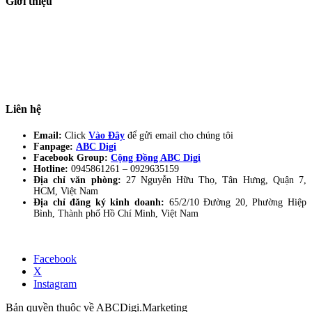
Giới thiệu
ABC Digi
là nền tảng Elearning về
Fullstack Digital Marketing
cho
người mới bắt đầu có thể tự học một cách bài bản và đầy đủ.
Xem thêm…
ABC Digi
là thành viên của
Công ty TNHH Truyền Thông Và Tiếp Thị
Số ABC Digi
– Giấy phép kinh doanh số
0319193740
cấp bởi Sở đầu tư và
kế hoạch TP Hồ Chí Minh.
Liên hệ
Email:
Click
Vào Đây
để gửi email cho chúng tôi
Fanpage:
ABC Digi
Facebook Group:
Cộng Đồng ABC Digi
Hotline:
0945861261 –
0929635159
Địa chỉ văn phòng:
27 Nguyễn Hữu Thọ, Tân Hưng, Quận 7,
HCM, Việt Nam
Địa chỉ đăng ký kinh doanh:
65/2/10 Đường 20, Phường Hiệp
Bình, Thành phố Hồ Chí Minh, Việt Nam
Facebook
X
Instagram
Bản quyền thuộc về ABCDigi.Marketing