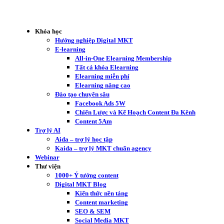
Khóa học
Hướng nghiệp Digital MKT
E-learning
All-in-One Elearning Membership
Tất cả khóa Elearning
Elearning miễn phí
Elearning nâng cao
Đào tạo chuyên sâu
Facebook Ads 5W
Chiến Lược và Kế Hoạch Content Đa Kênh
Content 5Am
Trợ lý AI
Aida – trợ lý học tập
Kaida – trợ lý MKT chuẩn agency
Webinar
Thư viện
1000+ Ý tưởng content
Digital MKT Blog
Kiến thức nền tảng
Content marketing
SEO & SEM
Social Media MKT