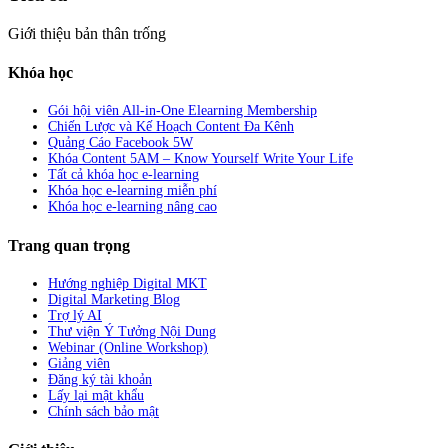
Giới thiệu bản thân trống
Khóa học
Gói hội viên All-in-One Elearning Membership
Chiến Lược và Kế Hoạch Content Đa Kênh
Quảng Cáo Facebook 5W
Khóa Content 5AM – Know Yourself Write Your Life
Tất cả khóa học e-learning
Khóa học e-learning miễn phí
Khóa học e-learning nâng cao
Trang quan trọng
Hướng nghiệp Digital MKT
Digital Marketing Blog
Trợ lý AI
Thư viện Ý Tưởng Nội Dung
Webinar (Online Workshop)
Giảng viên
Đăng ký tài khoản
Lấy lại mật khẩu
Chính sách bảo mật