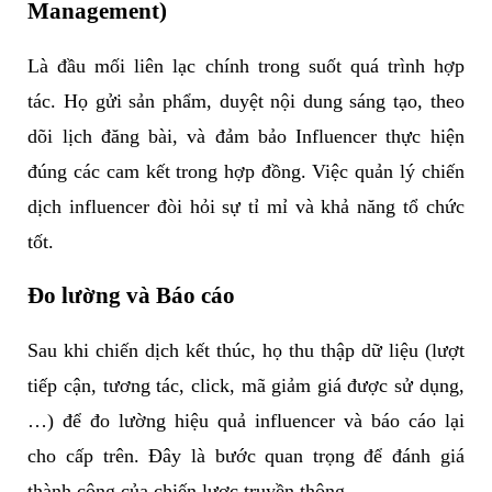
Management)
Câu hỏi thường gặp – FAQ
Là đầu mối liên lạc chính trong suốt quá trình hợp
Influencer Marketing Executive là gì?
tác. Họ gửi sản phẩm, duyệt nội dung sáng tạo, theo
Làm Influencer Marketing Executive cần
dõi lịch đăng bài, và đảm bảo Influencer thực hiện
những kỹ năng gì?
đúng các cam kết trong hợp đồng. Việc quản lý chiến
Mức lương của một chuyên viên
dịch influencer đòi hỏi sự tỉ mỉ và khả năng tổ chức
Influencer Marketing là bao nhiêu?
tốt.
Tương lai của nghề Influencer Marketing
Đo lường và Báo cáo
có ổn định không?
Sau khi chiến dịch kết thúc, họ thu thập dữ liệu (lượt
Có cần bằng cấp chuyên ngành để làm
tiếp cận, tương tác, click, mã giảm giá được sử dụng,
Influencer Marketing Executive không?
…) để đo lường hiệu quả influencer và báo cáo lại
cho cấp trên. Đây là bước quan trọng để đánh giá
thành công của chiến lược truyền thông.