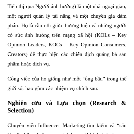
Tiếp thị qua Người ảnh hưởng) là một nhà ngoại giao,
4. Những Phẩm Chất Cần Thiết Để Trở
một người quản lý tài năng và một chuyên gia đàm
Thành Chuyên Gia Influencer Marketing
phán. Họ là cầu nối giữa thương hiệu và những người
Giỏi
có sức ảnh hưởng trên mạng xã hội (KOLs – Key
Nhóm phẩm chất Cốt lõi (Bắt buộc phải
Opinion Leaders, KOCs – Key Opinion Consumers,
có):
Creators) để thực hiện các chiến dịch quảng bá sản
Nhóm phẩm chất Phụ trợ (Giúp bạn vượt
phẩm hoặc dịch vụ.
trội):
Công việc của họ giống như một “ông bầu” trong thế
5. Kỹ Năng Cốt Lõi Và Nên Bắt Đầu Từ Đâu
giới số, bao gồm các nhiệm vụ chính sau:
Để Làm Influencer Marketing Executive?
Các kỹ năng cốt lõi cần có của một
Nghiên cứu và Lựa chọn (Research &
Selection)
chuyên viên tiếp thị người ảnh hưởng:
Bắt đầu từ đâu để học Influencer
Chuyên viên Influencer Marketing tìm kiếm và “săn
Marketing?