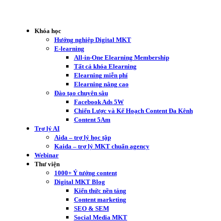
Khóa học
Hướng nghiệp Digital MKT
E-learning
All-in-One Elearning Membership
Tất cả khóa Elearning
Elearning miễn phí
Elearning nâng cao
Đào tạo chuyên sâu
Facebook Ads 5W
Chiến Lược và Kế Hoạch Content Đa Kênh
Content 5Am
Trợ lý AI
Aida – trợ lý học tập
Kaida – trợ lý MKT chuẩn agency
Webinar
Thư viện
1000+ Ý tưởng content
Digital MKT Blog
Kiến thức nền tảng
Content marketing
SEO & SEM
Social Media MKT