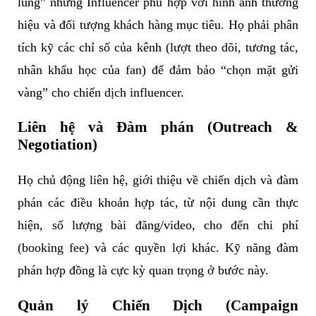
lùng” những Influencer phù hợp với hình ảnh thương
6. Bằng Cấp Có Cần Thiết Cho Vị Trí
hiệu và đối tượng khách hàng mục tiêu. Họ phải phân
Influencer Marketing Executive Không?
tích kỹ các chỉ số của kênh (lượt theo dõi, tương tác,
7. Con Đường Phát Triển Sự Nghiệp Của
nhân khẩu học của fan) để đảm bảo “chọn mặt gửi
Chuyên Viên Influencer Marketing
vàng” cho chiến dịch influencer.
8. Nhu Cầu Của Thị Trường Lao Động Đối
Liên hệ và Đàm phán (Outreach &
Với Nghề Influencer Marketing
Negotiation)
9. Mức Thu Nhập Tham Khảo Của
Họ chủ động liên hệ, giới thiệu về chiến dịch và đàm
Influencer Marketing Executive
phán các điều khoản hợp tác, từ nội dung cần thực
10. Xu Hướng & Thay Đổi Lớn Của Ngành
hiện, số lượng bài đăng/video, cho đến chi phí
Influencer Marketing
(booking fee) và các quyền lợi khác. Kỹ năng đàm
11. Các Công Việc Điển Hình Của Một
phán hợp đồng là cực kỳ quan trọng ở bước này.
Influencer Marketing Executive
Quản lý Chiến Dịch (Campaign
Lời kết