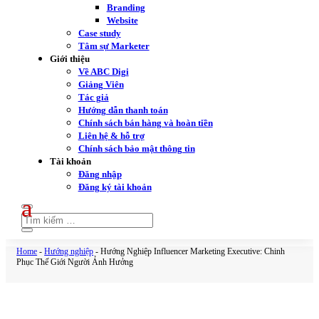
Branding
Website
Case study
Tâm sự Marketer
Giới thiệu
Về ABC Digi
Giảng Viên
Tác giả
Hướng dẫn thanh toán
Chính sách bán hàng và hoàn tiền
Liên hệ & hỗ trợ
Chính sách bảo mật thông tin
Tài khoản
Đăng nhập
Đăng ký tài khoản
Home
-
Hướng nghiệp
-
Hướng Nghiệp Influencer Marketing Executive: Chinh
Phục Thế Giới Người Ảnh Hưởng