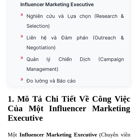
Influencer Marketing Executive
Nghiên cứu và Lựa chọn (Research &
Selection)
Liên hệ và Đàm phán (Outreach &
Negotiation)
Quản lý Chiến Dịch (Campaign
Management)
Đo lường và Báo cáo
2. Niềm Vui & Cảm Hứng Trong Công Việc
1. Mô Tả Chi Tiết Về Công Việc
Của Chuyên Viên Tiếp Thị Người Ảnh
Của Một Influencer Marketing
Hưởng
Executive
3. Những Thử Thách & Áp Lực Của Nghề
Influencer Marketing Executive
Một
Influencer Marketing Executive
(Chuyên viên