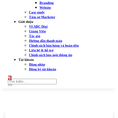
Branding
Website
Case study
Tâm sự Marketer
Giới thiệu
Về ABC Digi
Giảng Viên
Tác giả
Hướng dẫn thanh toán
Chính sách bán hàng và hoàn tiền
Liên hệ & hỗ trợ
Chính sách bảo mật thông tin
Tài khoản
Đăng nhập
Đăng ký tài khoản