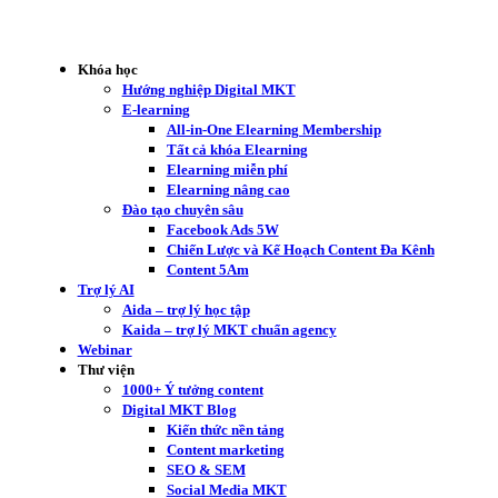
Khóa học
Hướng nghiệp Digital MKT
E-learning
All-in-One Elearning Membership
Tất cả khóa Elearning
Elearning miễn phí
Elearning nâng cao
Đào tạo chuyên sâu
Facebook Ads 5W
Chiến Lược và Kế Hoạch Content Đa Kênh
Content 5Am
Trợ lý AI
Aida – trợ lý học tập
Kaida – trợ lý MKT chuẩn agency
Webinar
Thư viện
1000+ Ý tưởng content
Digital MKT Blog
Kiến thức nền tảng
Content marketing
SEO & SEM
Social Media MKT