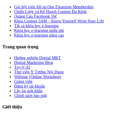
Gói hội viên All-in-One Elearning Membership
Chiến Lược và Kế Hoạch Content Đa Kênh
Quảng Cáo Facebook 5W
Khóa Content 5AM – Know Yourself Write Your Life
Tất cả khóa học e-learning
Khóa học e-learning miễn phí
Khóa học e-learning nâng cao
Trang quan trọng
Hướng nghiệp Digital MKT
Digital Marketing Blog
Trợ lý AI
Thư viện Ý Tưởng Nội Dung
Webinar (Online Workshop)
Giảng viên
Đăng ký tài khoản
Lấy lại mật khẩu
Chính sách bảo mật
Giới thiệu
ABC Digi
là nền tảng Elearning về
Fullstack Digital Marketing
cho
người mới bắt đầu có thể tự học một cách bài bản và đầy đủ.
Xem thêm…
ABC Digi
là thành viên của
Công ty TNHH Truyền Thông Và Tiếp Thị