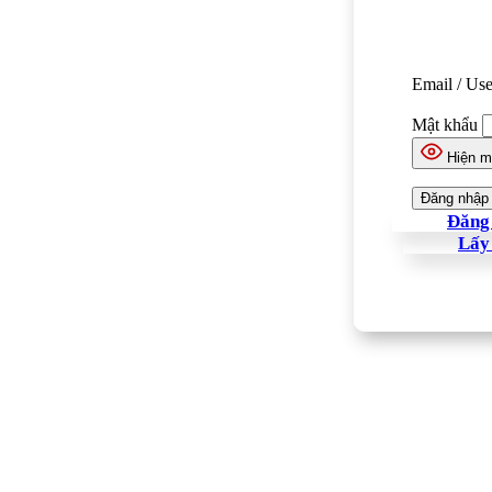
Email / Us
Mật khẩu
Hiện m
Đăng 
Lấy