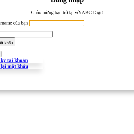
Chào mừng bạn trở lại với ABC Digi!
ername của bạn
ật khẩu
ký tài khoản
 lại mật khẩu