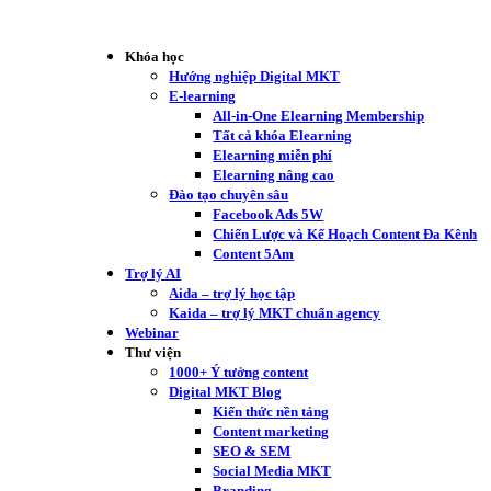
Khóa học
Hướng nghiệp Digital MKT
E-learning
All-in-One Elearning Membership
Tất cả khóa Elearning
Elearning miễn phí
Elearning nâng cao
Đào tạo chuyên sâu
Facebook Ads 5W
Chiến Lược và Kế Hoạch Content Đa Kênh
Content 5Am
Trợ lý AI
Aida – trợ lý học tập
Kaida – trợ lý MKT chuẩn agency
Webinar
Thư viện
1000+ Ý tưởng content
Digital MKT Blog
Kiến thức nền tảng
Content marketing
SEO & SEM
Social Media MKT
Branding