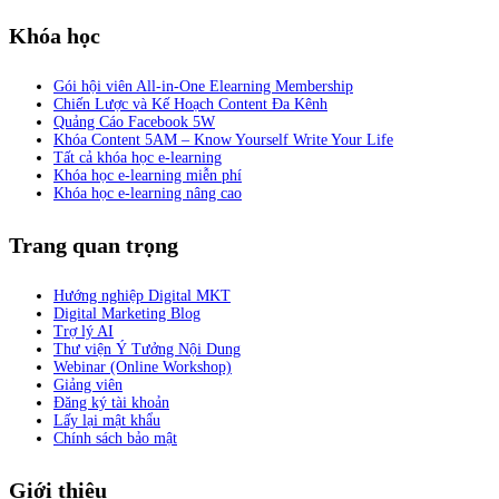
Khóa học
Gói hội viên All-in-One Elearning Membership
Chiến Lược và Kế Hoạch Content Đa Kênh
Quảng Cáo Facebook 5W
Khóa Content 5AM – Know Yourself Write Your Life
Tất cả khóa học e-learning
Khóa học e-learning miễn phí
Khóa học e-learning nâng cao
Trang quan trọng
Hướng nghiệp Digital MKT
Digital Marketing Blog
Trợ lý AI
Thư viện Ý Tưởng Nội Dung
Webinar (Online Workshop)
Giảng viên
Đăng ký tài khoản
Lấy lại mật khẩu
Chính sách bảo mật
Giới thiệu