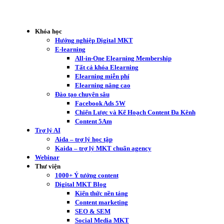
Khóa học
Hướng nghiệp Digital MKT
E-learning
All-in-One Elearning Membership
Tất cả khóa Elearning
Elearning miễn phí
Elearning nâng cao
Đào tạo chuyên sâu
Facebook Ads 5W
Chiến Lược và Kế Hoạch Content Đa Kênh
Content 5Am
Trợ lý AI
Aida – trợ lý học tập
Kaida – trợ lý MKT chuẩn agency
Webinar
Thư viện
1000+ Ý tưởng content
Digital MKT Blog
Kiến thức nền tảng
Content marketing
SEO & SEM
Social Media MKT