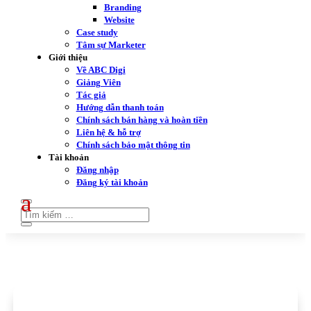
Branding
Website
Case study
Tâm sự Marketer
Giới thiệu
Về ABC Digi
Giảng Viên
Tác giả
Hướng dẫn thanh toán
Chính sách bán hàng và hoàn tiền
Liên hệ & hỗ trợ
Chính sách bảo mật thông tin
Tài khoản
Đăng nhập
Đăng ký tài khoản