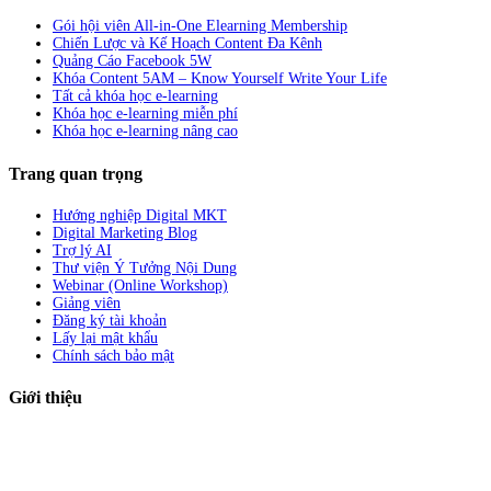
Gói hội viên All-in-One Elearning Membership
Chiến Lược và Kế Hoạch Content Đa Kênh
Quảng Cáo Facebook 5W
Khóa Content 5AM – Know Yourself Write Your Life
Tất cả khóa học e-learning
Khóa học e-learning miễn phí
Khóa học e-learning nâng cao
Trang quan trọng
Hướng nghiệp Digital MKT
Digital Marketing Blog
Trợ lý AI
Thư viện Ý Tưởng Nội Dung
Webinar (Online Workshop)
Giảng viên
Đăng ký tài khoản
Lấy lại mật khẩu
Chính sách bảo mật
Giới thiệu
ABC Digi
là nền tảng Elearning về
Fullstack Digital Marketing
cho
người mới bắt đầu có thể tự học một cách bài bản và đầy đủ.
Xem thêm…
ABC Digi
là thành viên của
Công ty TNHH Truyền Thông Và Tiếp Thị