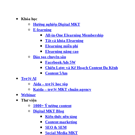
Khóa học
Hướng nghiệp Digital MKT
E-learning
All-in-One Elearning Membership
Tất cả khóa Elearning
Elearning miễn phí
Elearning nâng cao
Đào tạo chuyên sâu
Facebook Ads 5W
Chiến Lược và Kế Hoạch Content Đa Kênh
Content 5Am
Trợ lý AI
Aida – trợ lý học tập
Kaida – trợ lý MKT chuẩn agency
Webinar
Thư viện
1000+ Ý tưởng content
Digital MKT Blog
Kiến thức nền tảng
Content marketing
SEO & SEM
Social Media MKT