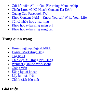
Gói hội viên All-in-One Elearning Membership
Chiến Lược và Kế Hoạch Content Đa Kênh
Quảng Cáo Facebook 5W
Khóa Content 5AM – Know Yourself Write Your Life
Tất cả khóa học e-learning
Khóa học e-learning miễn phí
Khóa học e-learning nâng cao
Trang quan trọng
Hướng nghiệp Digital MKT
Digital Marketing Blog
Trợ lý AI
Thư viện Ý Tưởng Nội Dung
Webinar (Online Workshop)
Giảng viên
Đăng ký tài khoản
Lấy lại mật khẩu
Chính sách bảo mật
Giới thiệu
ABC Digi
là nền tảng Elearning về
Fullstack Digital Marketing
cho
người mới bắt đầu có thể tự học một cách bài bản và đầy đủ.
Xem thêm…
ABC Digi
là thành viên của
Công ty TNHH Truyền Thông Và Tiếp Thị