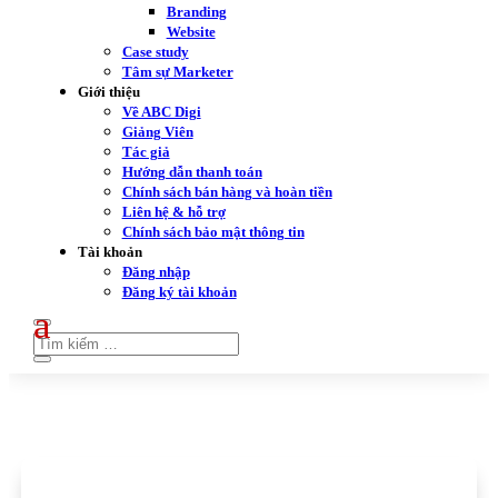
Branding
Website
Case study
Tâm sự Marketer
Giới thiệu
Về ABC Digi
Giảng Viên
Tác giả
Hướng dẫn thanh toán
Chính sách bán hàng và hoàn tiền
Liên hệ & hỗ trợ
Chính sách bảo mật thông tin
Tài khoản
Đăng nhập
Đăng ký tài khoản