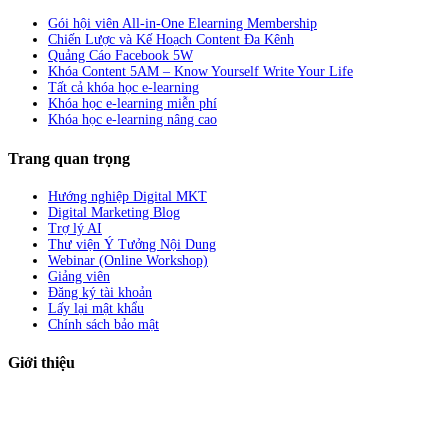
Gói hội viên All-in-One Elearning Membership
Chiến Lược và Kế Hoạch Content Đa Kênh
Quảng Cáo Facebook 5W
Khóa Content 5AM – Know Yourself Write Your Life
Tất cả khóa học e-learning
Khóa học e-learning miễn phí
Khóa học e-learning nâng cao
Trang quan trọng
Hướng nghiệp Digital MKT
Digital Marketing Blog
Trợ lý AI
Thư viện Ý Tưởng Nội Dung
Webinar (Online Workshop)
Giảng viên
Đăng ký tài khoản
Lấy lại mật khẩu
Chính sách bảo mật
Giới thiệu
ABC Digi
là nền tảng Elearning về
Fullstack Digital Marketing
cho
người mới bắt đầu có thể tự học một cách bài bản và đầy đủ.
Xem thêm…
ABC Digi
là thành viên của
Công ty TNHH Truyền Thông Và Tiếp Thị