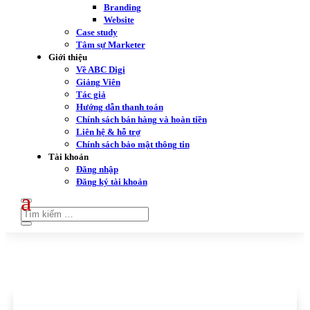
Branding
Website
Case study
Tâm sự Marketer
Giới thiệu
Về ABC Digi
Giảng Viên
Tác giả
Hướng dẫn thanh toán
Chính sách bán hàng và hoàn tiền
Liên hệ & hỗ trợ
Chính sách bảo mật thông tin
Tài khoản
Đăng nhập
Đăng ký tài khoản