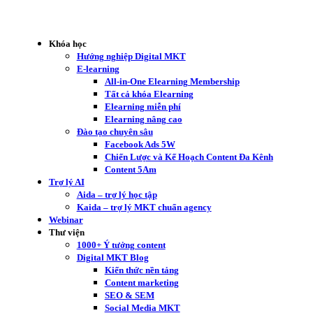
Khóa học
Hướng nghiệp Digital MKT
E-learning
All-in-One Elearning Membership
Tất cả khóa Elearning
Elearning miễn phí
Elearning nâng cao
Đào tạo chuyên sâu
Facebook Ads 5W
Chiến Lược và Kế Hoạch Content Đa Kênh
Content 5Am
Trợ lý AI
Aida – trợ lý học tập
Kaida – trợ lý MKT chuẩn agency
Webinar
Thư viện
1000+ Ý tưởng content
Digital MKT Blog
Kiến thức nền tảng
Content marketing
SEO & SEM
Social Media MKT