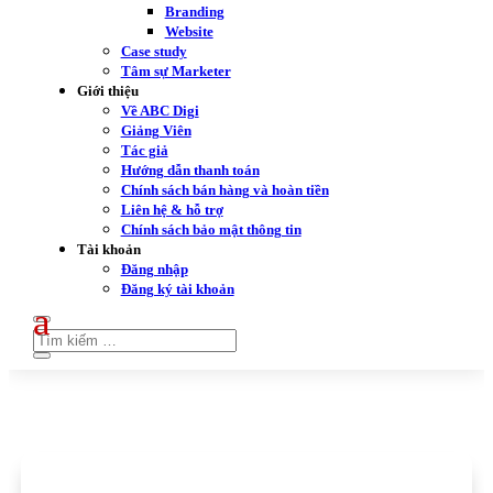
Branding
Website
Case study
Tâm sự Marketer
Giới thiệu
Về ABC Digi
Giảng Viên
Tác giả
Hướng dẫn thanh toán
Chính sách bán hàng và hoàn tiền
Liên hệ & hỗ trợ
Chính sách bảo mật thông tin
Tài khoản
Đăng nhập
Đăng ký tài khoản