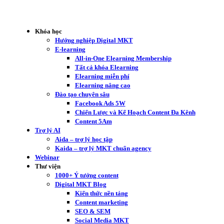
Khóa học
Hướng nghiệp Digital MKT
E-learning
All-in-One Elearning Membership
Tất cả khóa Elearning
Elearning miễn phí
Elearning nâng cao
Đào tạo chuyên sâu
Facebook Ads 5W
Chiến Lược và Kế Hoạch Content Đa Kênh
Content 5Am
Trợ lý AI
Aida – trợ lý học tập
Kaida – trợ lý MKT chuẩn agency
Webinar
Thư viện
1000+ Ý tưởng content
Digital MKT Blog
Kiến thức nền tảng
Content marketing
SEO & SEM
Social Media MKT