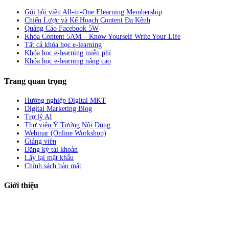
Gói hội viên All-in-One Elearning Membership
Chiến Lược và Kế Hoạch Content Đa Kênh
Quảng Cáo Facebook 5W
Khóa Content 5AM – Know Yourself Write Your Life
Tất cả khóa học e-learning
Khóa học e-learning miễn phí
Khóa học e-learning nâng cao
Trang quan trọng
Hướng nghiệp Digital MKT
Digital Marketing Blog
Trợ lý AI
Thư viện Ý Tưởng Nội Dung
Webinar (Online Workshop)
Giảng viên
Đăng ký tài khoản
Lấy lại mật khẩu
Chính sách bảo mật
Giới thiệu
ABC Digi
là nền tảng Elearning về
Fullstack Digital Marketing
cho
người mới bắt đầu có thể tự học một cách bài bản và đầy đủ.
Xem thêm…
ABC Digi
là thành viên của
Công ty TNHH Truyền Thông Và Tiếp Thị