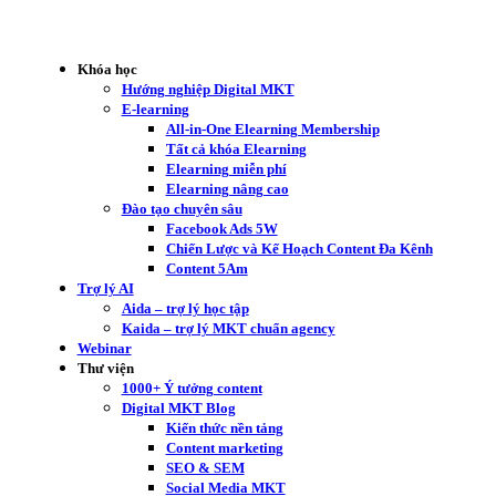
Khóa học
Hướng nghiệp Digital MKT
E-learning
All-in-One Elearning Membership
Tất cả khóa Elearning
Elearning miễn phí
Elearning nâng cao
Đào tạo chuyên sâu
Facebook Ads 5W
Chiến Lược và Kế Hoạch Content Đa Kênh
Content 5Am
Trợ lý AI
Aida – trợ lý học tập
Kaida – trợ lý MKT chuẩn agency
Webinar
Thư viện
1000+ Ý tưởng content
Digital MKT Blog
Kiến thức nền tảng
Content marketing
SEO & SEM
Social Media MKT