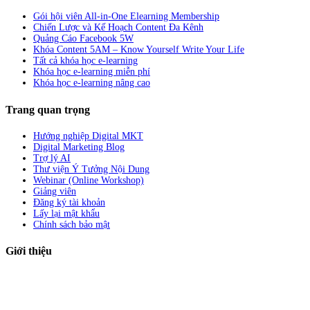
Gói hội viên All-in-One Elearning Membership
Chiến Lược và Kế Hoạch Content Đa Kênh
Quảng Cáo Facebook 5W
Khóa Content 5AM – Know Yourself Write Your Life
Tất cả khóa học e-learning
Khóa học e-learning miễn phí
Khóa học e-learning nâng cao
Trang quan trọng
Hướng nghiệp Digital MKT
Digital Marketing Blog
Trợ lý AI
Thư viện Ý Tưởng Nội Dung
Webinar (Online Workshop)
Giảng viên
Đăng ký tài khoản
Lấy lại mật khẩu
Chính sách bảo mật
Giới thiệu
ABC Digi
là nền tảng Elearning về
Fullstack Digital Marketing
cho
người mới bắt đầu có thể tự học một cách bài bản và đầy đủ.
Xem thêm…
ABC Digi
là thành viên của
Công ty TNHH Truyền Thông Và Tiếp Thị