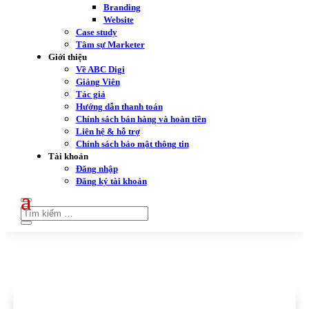
Branding
Website
Case study
Tâm sự Marketer
Giới thiệu
Về ABC Digi
Giảng Viên
Tác giả
Hướng dẫn thanh toán
Chính sách bán hàng và hoàn tiền
Liên hệ & hỗ trợ
Chính sách bảo mật thông tin
Tài khoản
Đăng nhập
Đăng ký tài khoản