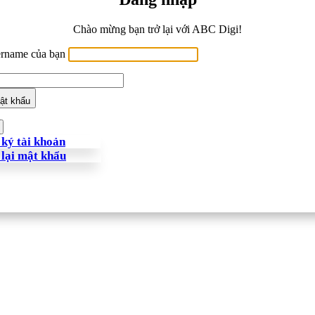
Chào mừng bạn trở lại với ABC Digi!
ername của bạn
ật khẩu
ký tài khoản
 lại mật khẩu