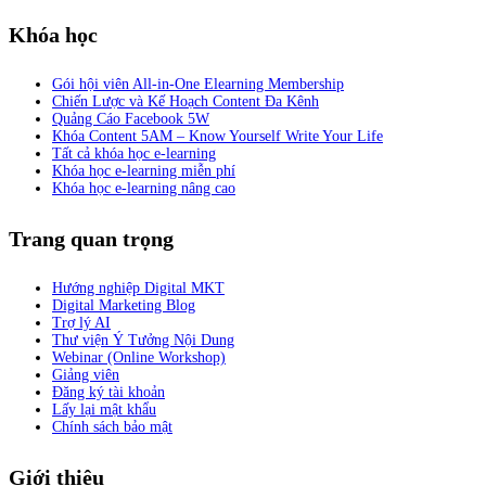
Khóa học
Gói hội viên All-in-One Elearning Membership
Chiến Lược và Kế Hoạch Content Đa Kênh
Quảng Cáo Facebook 5W
Khóa Content 5AM – Know Yourself Write Your Life
Tất cả khóa học e-learning
Khóa học e-learning miễn phí
Khóa học e-learning nâng cao
Trang quan trọng
Hướng nghiệp Digital MKT
Digital Marketing Blog
Trợ lý AI
Thư viện Ý Tưởng Nội Dung
Webinar (Online Workshop)
Giảng viên
Đăng ký tài khoản
Lấy lại mật khẩu
Chính sách bảo mật
Giới thiệu