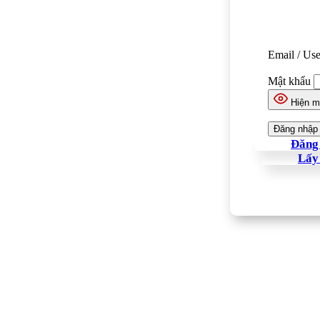
Email / Us
Mật khẩu
Hiện m
Đăng 
Lấy