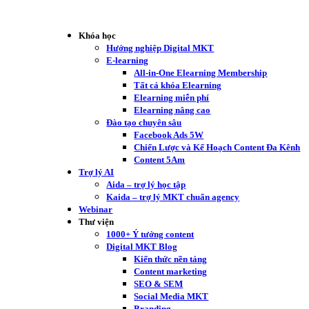
Khóa học
Hướng nghiệp Digital MKT
E-learning
All-in-One Elearning Membership
Tất cả khóa Elearning
Elearning miễn phí
Elearning nâng cao
Đào tạo chuyên sâu
Facebook Ads 5W
Chiến Lược và Kế Hoạch Content Đa Kênh
Content 5Am
Trợ lý AI
Aida – trợ lý học tập
Kaida – trợ lý MKT chuẩn agency
Webinar
Thư viện
1000+ Ý tưởng content
Digital MKT Blog
Kiến thức nền tảng
Content marketing
SEO & SEM
Social Media MKT
Branding