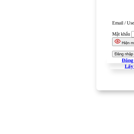
Email / Us
Mật khẩu
Hiện m
Đăng 
Lấy