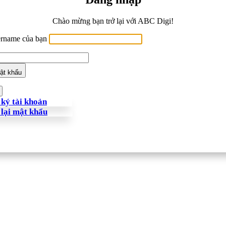
Chào mừng bạn trở lại với ABC Digi!
ername của bạn
ật khẩu
ký tài khoản
 lại mật khẩu