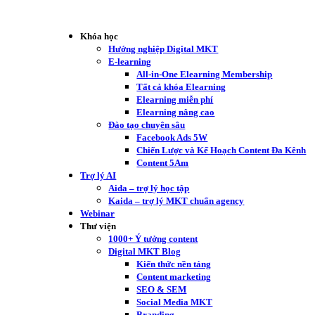
Khóa học
Hướng nghiệp Digital MKT
E-learning
All-in-One Elearning Membership
Tất cả khóa Elearning
Elearning miễn phí
Elearning nâng cao
Đào tạo chuyên sâu
Facebook Ads 5W
Chiến Lược và Kế Hoạch Content Đa Kênh
Content 5Am
Trợ lý AI
Aida – trợ lý học tập
Kaida – trợ lý MKT chuẩn agency
Webinar
Thư viện
1000+ Ý tưởng content
Digital MKT Blog
Kiến thức nền tảng
Content marketing
SEO & SEM
Social Media MKT
Branding