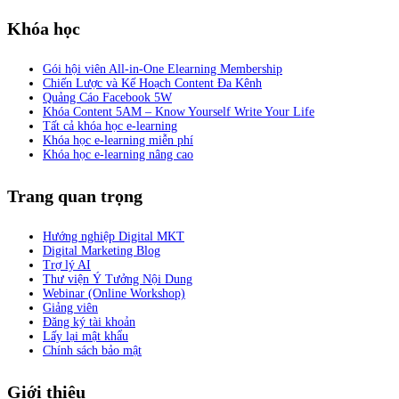
Khóa học
Gói hội viên All-in-One Elearning Membership
Chiến Lược và Kế Hoạch Content Đa Kênh
Quảng Cáo Facebook 5W
Khóa Content 5AM – Know Yourself Write Your Life
Tất cả khóa học e-learning
Khóa học e-learning miễn phí
Khóa học e-learning nâng cao
Trang quan trọng
Hướng nghiệp Digital MKT
Digital Marketing Blog
Trợ lý AI
Thư viện Ý Tưởng Nội Dung
Webinar (Online Workshop)
Giảng viên
Đăng ký tài khoản
Lấy lại mật khẩu
Chính sách bảo mật
Giới thiệu