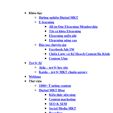
Khóa học
Hướng nghiệp Digital MKT
E-learning
All-in-One Elearning Membership
Tất cả khóa Elearning
Elearning miễn phí
Elearning nâng cao
Đào tạo chuyên sâu
Facebook Ads 5W
Chiến Lược và Kế Hoạch Content Đa Kênh
Content 5Am
Trợ lý AI
Aida – trợ lý học tập
Kaida – trợ lý MKT chuẩn agency
Webinar
Thư viện
1000+ Ý tưởng content
Digital MKT Blog
Kiến thức nền tảng
Content marketing
SEO & SEM
Social Media MKT
Branding