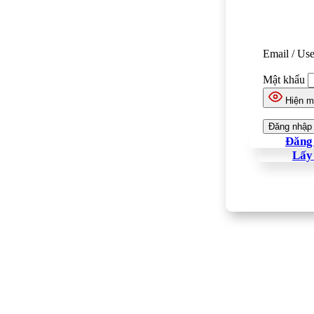
Email / Us
Mật khẩu
Hiện m
Đăng 
Lấy