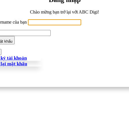
Chào mừng bạn trở lại với ABC Digi!
ername của bạn
ật khẩu
ký tài khoản
 lại mật khẩu