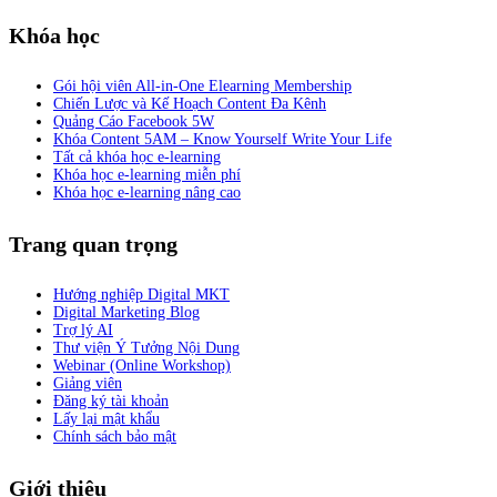
Khóa học
Gói hội viên All-in-One Elearning Membership
Chiến Lược và Kế Hoạch Content Đa Kênh
Quảng Cáo Facebook 5W
Khóa Content 5AM – Know Yourself Write Your Life
Tất cả khóa học e-learning
Khóa học e-learning miễn phí
Khóa học e-learning nâng cao
Trang quan trọng
Hướng nghiệp Digital MKT
Digital Marketing Blog
Trợ lý AI
Thư viện Ý Tưởng Nội Dung
Webinar (Online Workshop)
Giảng viên
Đăng ký tài khoản
Lấy lại mật khẩu
Chính sách bảo mật
Giới thiệu