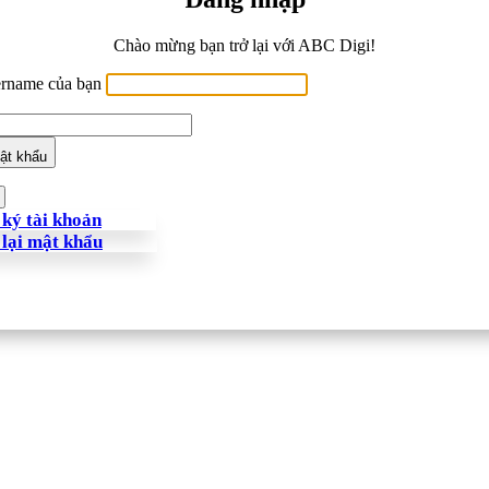
Chào mừng bạn trở lại với ABC Digi!
ername của bạn
ật khẩu
ký tài khoản
 lại mật khẩu