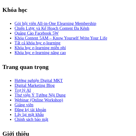
Khóa học
Gói hội viên All-in-One Elearning Membership
Chiến Lược và Kế Hoạch Content Đa Kênh
Quảng Cáo Facebook 5W
Khóa Content 5AM – Know Yourself Write Your Life
Tất cả khóa học e-learning
Khóa học e-learning miễn phí
Khóa học e-learning nâng cao
Trang quan trọng
Hướng nghiệp Digital MKT
Digital Marketing Blog
Trợ lý AI
Thư viện Ý Tưởng Nội Dung
Webinar (Online Workshop)
Giảng viên
Đăng ký tài khoản
Lấy lại mật khẩu
Chính sách bảo mật
Giới thiệu