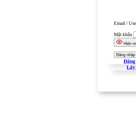
Email / Us
Mật khẩu
Hiện m
Đăng 
Lấy