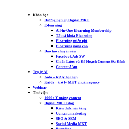
Khóa học
Hướng nghiệp Digital MKT
E-learning
All-in-One Elearning Membership
Tất cả khóa Elearning
Elearning miễn phí
Elearning nâng cao
Đào tạo chuyên sâu
Facebook Ads 5W
Chiến Lược và Kế Hoạch Content Đa Kênh
Content 5Am
Trợ lý AI
Aida – trợ lý học tập
Kaida – trợ lý MKT chuẩn agency
Webinar
Thư viện
1000+ Ý tưởng content
Digital MKT Blog
Kiến thức nền tảng
Content marketing
SEO & SEM
Social Media MKT
Branding