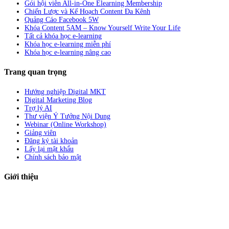
Gói hội viên All-in-One Elearning Membership
Chiến Lược và Kế Hoạch Content Đa Kênh
Quảng Cáo Facebook 5W
Khóa Content 5AM – Know Yourself Write Your Life
Tất cả khóa học e-learning
Khóa học e-learning miễn phí
Khóa học e-learning nâng cao
Trang quan trọng
Hướng nghiệp Digital MKT
Digital Marketing Blog
Trợ lý AI
Thư viện Ý Tưởng Nội Dung
Webinar (Online Workshop)
Giảng viên
Đăng ký tài khoản
Lấy lại mật khẩu
Chính sách bảo mật
Giới thiệu
ABC Digi
là nền tảng Elearning về
Fullstack Digital Marketing
cho
người mới bắt đầu có thể tự học một cách bài bản và đầy đủ.
Xem thêm…
ABC Digi
là thành viên của
Công ty TNHH Truyền Thông Và Tiếp Thị
Số ABC Digi
– Giấy phép kinh doanh số
0319193740
cấp bởi Sở đầu tư và