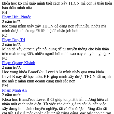
khóa học ko chỉ giúp mình biết cách xây THCN mà còn là thấu hiểu
bản thân mình nữa
PH
Phạm Hữu Phước
2 năm trước
học xong mình thấy xây THCN dễ dàng hơn rất nhiều, nhờ z mà
mình được nhiều người liên hệ để nhận job hơn
PD
Phạm Duy Trí
2 năm trước
Mình đã xây được tuyến nội dung để tự truyền thông cho bản thân
trên mxh trong 365, nhiều ngưởi hỏi mình sao nay chuyên nghiệp z
PQ
Phạm Quang Khánh
2 năm trước
Học xong khóa BrandYou Level A là mình nhảy qua mua khóa
Level B này để học luôn, KH giúp mình xây được THCN rất mạnh
mẽ nhờ z mình kinh doanh cũng khởi sắc hơn
PM
Phạm Minh An
2 năm trước
Khoá học BrandYou Level B đã giúp tôi phát triển thương hiệu cá
nhân một cách toàn diện. Từ việc xác định giá trị cốt lõi đến việc
xây dựng hình ảnh chuyên nghiệp, tất cả đều được hướng dẫn rất
chi tiết. Đây là một khoản đầu tư rất xứng đáng, đặc biệt cho những