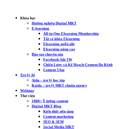
Khóa học
Hướng nghiệp Digital MKT
E-learning
All-in-One Elearning Membership
Tất cả khóa Elearning
Elearning miễn phí
Elearning nâng cao
Đào tạo chuyên sâu
Facebook Ads 5W
Chiến Lược và Kế Hoạch Content Đa Kênh
Content 5Am
Trợ lý AI
Aida – trợ lý học tập
Kaida – trợ lý MKT chuẩn agency
Webinar
Thư viện
1000+ Ý tưởng content
Digital MKT Blog
Kiến thức nền tảng
Content marketing
SEO & SEM
Social Media MKT