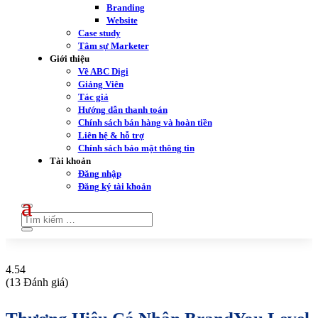
Branding
Website
Case study
Tâm sự Marketer
Giới thiệu
Về ABC Digi
Giảng Viên
Tác giả
Hướng dẫn thanh toán
Chính sách bán hàng và hoàn tiền
Liên hệ & hỗ trợ
Chính sách bảo mật thông tin
Tài khoản
Đăng nhập
Đăng ký tài khoản
4.54
(13 Đánh giá)