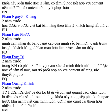
khóa này kiến thức độc lạ lắm, có tâm lý học kết hợp với content
nên nhờ đó mà content nó thuyết phục hơn
PN
Phạm Nguyên Khang
2 năm trước
học được 9 bước viết bài bán hàng theo tâm lý khách hàng rất thú vị
PH
Phạm Hữu Phước
2 năm trước
mình cảm nhận đc bài quảng cáo của mình sắc bén hơn, đánh trúng
insight khách hàng, đỡ lan man hơn lúc trước, cảm ơn thầy
PD
Phạm Duy Trí
2 năm trước
trong KH có phần 8 tử huyệt cảm xúc là mình thích nhất, như được
học về tâm lý học, sau đó phối hợp nó với content để tăng sức
thuyết phục z
PQ
Phạm Quang Khánh
2 năm trước
Từ 1 đứa nửa chữ bẻ đôi ko bt gì về content quảng cáo, chạy luôn
lỗ tiền ads của sếp thì sau khi học khóa này xong sếp phải kinh ngạc
trước khả năng viết của mình luôn, đơn hàng cũng cải thiện hơn
nhiều, 1 kh rất hữu ích
PM