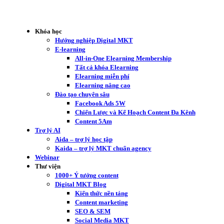
Khóa học
Hướng nghiệp Digital MKT
E-learning
All-in-One Elearning Membership
Tất cả khóa Elearning
Elearning miễn phí
Elearning nâng cao
Đào tạo chuyên sâu
Facebook Ads 5W
Chiến Lược và Kế Hoạch Content Đa Kênh
Content 5Am
Trợ lý AI
Aida – trợ lý học tập
Kaida – trợ lý MKT chuẩn agency
Webinar
Thư viện
1000+ Ý tưởng content
Digital MKT Blog
Kiến thức nền tảng
Content marketing
SEO & SEM
Social Media MKT