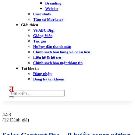
Branding
Website
Case study
Tâm sự Marketer
Giới thiệu
Về ABC Digi
Giảng Viên
Tác giả
Hướng dẫn thanh toán
Chính sách bán hàng và hoàn tiền
Liên hệ & hỗ trợ
Chính sách bảo mật thông tin
Tài khoản
Đăng nhập
Đăng ký tài khoản
4.58
(12 Đánh giá)