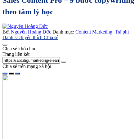
Sales Content Pro – 9 bước copywriting
theo tâm lý học
Bởi
Nguyễn Hoàng Đức
Danh mục:
Content Marketing
,
Trả phí
Danh sách yêu thích
Chia sẻ
Chia sẻ khóa học
Trang liên kết
Chia sẻ trên mạng xã hội