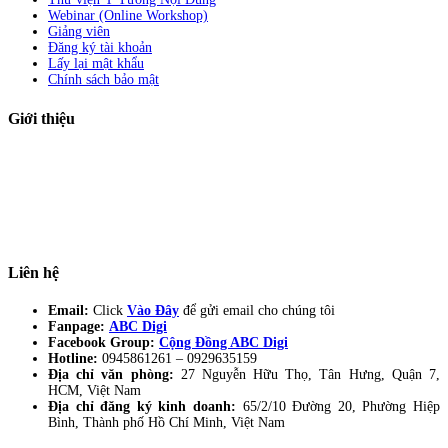
Webinar (Online Workshop)
Giảng viên
Đăng ký tài khoản
Lấy lại mật khẩu
Chính sách bảo mật
Giới thiệu
ABC Digi
là nền tảng Elearning về
Fullstack Digital Marketing
cho
người mới bắt đầu có thể tự học một cách bài bản và đầy đủ.
Xem thêm…
ABC Digi
là thành viên của
Công ty TNHH Truyền Thông Và Tiếp Thị
Số ABC Digi
– Giấy phép kinh doanh số
0319193740
cấp bởi Sở đầu tư và
kế hoạch TP Hồ Chí Minh.
Liên hệ
Email:
Click
Vào Đây
để gửi email cho chúng tôi
Fanpage:
ABC Digi
Facebook Group:
Cộng Đồng ABC Digi
Hotline:
0945861261 –
0929635159
Địa chỉ văn phòng:
27 Nguyễn Hữu Thọ, Tân Hưng, Quận 7,
HCM, Việt Nam
Địa chỉ đăng ký kinh doanh:
65/2/10 Đường 20, Phường Hiệp
Bình, Thành phố Hồ Chí Minh, Việt Nam