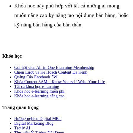
Khóa học này phù hợp với tất cả những ai mong
muốn nâng cao kỹ năng tạo nội dung bán hàng, hoặc
kỹ năng bán hàng của bản thân.
Khóa học
Gói hội viên All-in-One Elearning Membership
Chiến Lược và Kế Hoạch Content Đa Kênh
Quảng Cáo Facebook 5W
Khóa Content 5AM – Know Yourself Write Your Life
Tất cả khóa học e-learning
Khóa học e-learning miễn phí
Khóa học e-learning nâng cao
Trang quan trọng
Hướng nghiệp Digital MKT
Digital Marketing Blog
Trợ lý AI
Thư viện Ý Tưởng Nội Dung