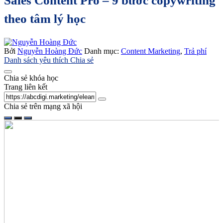
Sales Content Pro – 9 bước copywriting
theo tâm lý học
Bởi
Nguyễn Hoàng Đức
Danh mục:
Content Marketing
,
Trả phí
Danh sách yêu thích
Chia sẻ
Chia sẻ khóa học
Trang liên kết
Chia sẻ trên mạng xã hội