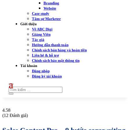
Branding
Website
Case study
Tâm sự Marketer
Giới thiệu
Về ABC Digi
Giảng Viên
Tác giả
Hướng dẫn thanh toán
Chính sách bán hàng và hoàn tiền
Liên hệ & hỗ trợ
Chính sách bảo mật thông tin
Tài khoản
Đăng nhập
Đăng ký tài khoản
4.58
(12 Đánh giá)