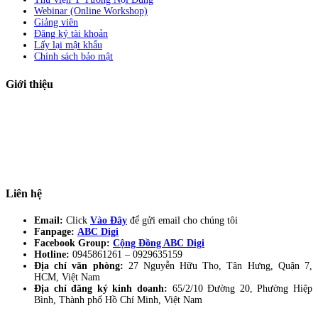
Webinar (Online Workshop)
Giảng viên
Đăng ký tài khoản
Lấy lại mật khẩu
Chính sách bảo mật
Giới thiệu
ABC Digi
là nền tảng Elearning về
Fullstack Digital Marketing
cho
người mới bắt đầu có thể tự học một cách bài bản và đầy đủ.
Xem thêm…
ABC Digi
là thành viên của
Công ty TNHH Truyền Thông Và Tiếp Thị
Số ABC Digi
– Giấy phép kinh doanh số
0319193740
cấp bởi Sở đầu tư và
kế hoạch TP Hồ Chí Minh.
Liên hệ
Email:
Click
Vào Đây
để gửi email cho chúng tôi
Fanpage:
ABC Digi
Facebook Group:
Cộng Đồng ABC Digi
Hotline:
0945861261 –
0929635159
Địa chỉ văn phòng:
27 Nguyễn Hữu Thọ, Tân Hưng, Quận 7,
HCM, Việt Nam
Địa chỉ đăng ký kinh doanh:
65/2/10 Đường 20, Phường Hiệp
Bình, Thành phố Hồ Chí Minh, Việt Nam