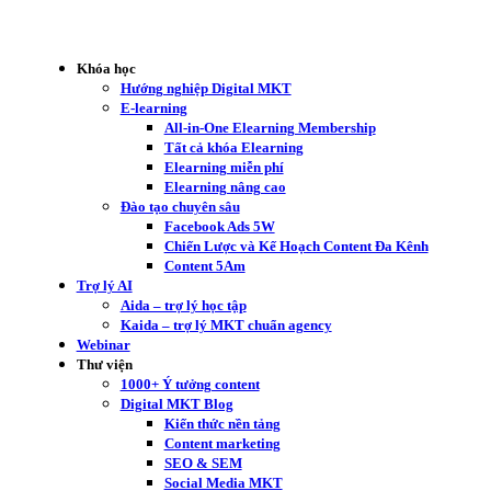
Khóa học
Hướng nghiệp Digital MKT
E-learning
All-in-One Elearning Membership
Tất cả khóa Elearning
Elearning miễn phí
Elearning nâng cao
Đào tạo chuyên sâu
Facebook Ads 5W
Chiến Lược và Kế Hoạch Content Đa Kênh
Content 5Am
Trợ lý AI
Aida – trợ lý học tập
Kaida – trợ lý MKT chuẩn agency
Webinar
Thư viện
1000+ Ý tưởng content
Digital MKT Blog
Kiến thức nền tảng
Content marketing
SEO & SEM
Social Media MKT