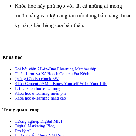
Khóa học này phù hợp với tất cả những ai mong
muốn nâng cao kỹ năng tạo nội dung bán hàng, hoặc
kỹ năng bán hàng của bản thân.
Khóa học
Gói hội viên All-in-One Elearning Membership
Chiến Lược và Kế Hoạch Content Đa Kênh
Quảng Cáo Facebook 5W
Khóa Content 5AM – Know Yourself Write Your Life
Tất cả khóa học e-learning
Khóa học e-learning miễn phí
Khóa học e-learning nâng cao
Trang quan trọng
Hướng nghiệp Digital MKT
Digital Marketing Blog
Trợ lý AI
Thư viện Ý Tưởng Nội Dung