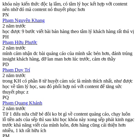
khóa này kiến thức độc lạ lắm, có tâm lý học kết hợp với content
nên nhờ đó mà content nó thuyết phục hơn
PN
Phạm Nguyên Khang
2 năm trước
học được 9 bước viết bài bán hàng theo tâm lý khách hàng rất thú vị
PH
Phạm Hữu Phước
2 năm trước
mình cảm nhận đc bài quảng cáo của mình sắc bén hơn, đánh trúng
insight khách hàng, đỡ lan man hơn lúc trước, cảm ơn thầy
PD
Phạm Duy Trí
2 năm trước
trong KH có phần 8 tử huyệt cảm xúc là mình thích nhất, như được
học về tâm lý học, sau đó phối hợp nó với content để tăng sức
thuyết phục z
PQ
Phạm Quang Khánh
2 năm trước
Từ 1 đứa nửa chữ bẻ đôi ko bt gì về content quảng cáo, chạy luôn
lỗ tiền ads của sếp thì sau khi học khóa này xong sếp phải kinh ngạc
trước khả năng viết của mình luôn, đơn hàng cũng cải thiện hơn
nhiều, 1 kh rất hữu ích
PM