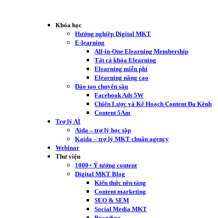
Khóa học
Hướng nghiệp Digital MKT
E-learning
All-in-One Elearning Membership
Tất cả khóa Elearning
Elearning miễn phí
Elearning nâng cao
Đào tạo chuyên sâu
Facebook Ads 5W
Chiến Lược và Kế Hoạch Content Đa Kênh
Content 5Am
Trợ lý AI
Aida – trợ lý học tập
Kaida – trợ lý MKT chuẩn agency
Webinar
Thư viện
1000+ Ý tưởng content
Digital MKT Blog
Kiến thức nền tảng
Content marketing
SEO & SEM
Social Media MKT
Branding