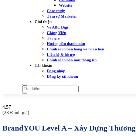
Website
Case study
Tâm sự Marketer
Giới thiệu
Về ABC Digi
Giảng Viên
Tác giả
Hướng dẫn thanh toán
Chính sách bán hàng và hoàn tiền
Liên hệ & hỗ trợ
Chính sách bảo mật thông tin
Tài khoản
Đăng nhập
Đăng ký tài khoản
4.57
(23 Đánh giá)
BrandYOU Level A – Xây Dựng Thương