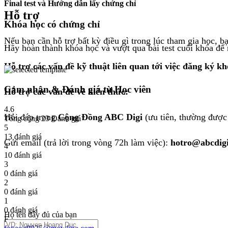
Final test và Hướng dẫn lấy chứng chỉ
Hỗ trợ
Khóa học có chứng chỉ
Nếu bạn cần hỗ trợ bất kỳ điều gì trong lúc tham gia học, 
Hãy hoàn thành khóa học và vượt qua bài test cuối khóa để
Hỗ trợ các vấn đề kỹ thuật liên quan tới việc đăng ký k
Cảm nhận & Đánh giá từ Học viên
Hỗ trợ các vấn đề về kiến thức:
4.6
Hỏi đáp trong
Cộng Đồng ABC Digi
(ưu tiên, thường được 
Tổng cộng 23 Đánh giá
5
13 đánh giá
Gửi email (trả lời trong vòng 72h làm việc):
hotro@abcdig
4
10 đánh giá
3
0 đánh giá
2
0 đánh giá
1
0 đánh giá
Họ tên đầy đủ của bạn
F