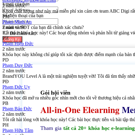
foxoxe8925@mowline.com
Email của bạn
2 năm trước
Khoá chất lượng như này mà miễn phí xin cảm ơn team ABC Digi rất
Số điện thoại của bạn
PM
Phạm Minh An
2 năm trước
Email và SĐT của bạn đã chính xác chưa?
Rất thích khóa học này! Các hoạt động nhóm và phản hồi từ giảng vi
Đã chính xác!
PH
Đăng Ký
Phạm Hiệp Đức
2 năm trước
Khóa học này không chỉ giúp tôi xác định được điểm mạnh của bản thâ
PD
Phạm Duy Đức
2 năm trước
BrandYOU Level A là một trải nghiệm tuyệt vời! Tôi đã tìm thấy nhữn
PĐ
Phạm Đức Uy
Gói hội viên
2 năm trước
Khóa học đã mở ra nhiều góc nhìn mới cho tôi về thương hiệu cá nhân.
PB
All-in-One Elearning
Me
Phạm Bảo Đức
2 năm trước
Tôi rất hài lòng với khóa học này! Các bài học thực tiễn và bài tập t
PH
Tham gia
tất cả 20+ khóa học e-learnin
Phạm Hữu Tâm