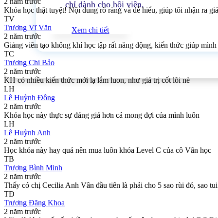
2 năm trước
chỉ dành cho hội viên.
Khóa học thật tuyệt! Nội dung rõ ràng và dễ hiểu, giúp tôi nhận ra giá
TV
Trương Vĩ Văn
Xem chi tiết
2 năm trước
Giảng viên tạo không khí học tập rất năng động, kiến thức giúp mình
TC
Trương Chi Bảo
2 năm trước
KH có nhiều kiến thức mới lạ lắm luon, như giá trị cốt lõi nè
LH
Lê Huỳnh Đông
2 năm trước
Khóa học này thực sự đáng giá hơn cả mong đợi của mình luôn
LH
Lê Huỳnh Anh
2 năm trước
Học khóa này hay quá nên mua luôn khóa Level C của cô Vân học
TB
Trương Bình Minh
2 năm trước
Thấy có chị Cecilia Anh Vân đầu tiên là phải cho 5 sao rùi đó, sao t
TĐ
Trương Đăng Khoa
2 năm trước