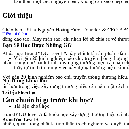
bản thân một cách nguyên bản, không cần sao chép hay
Giới thiệu
Chào bạn, tôi là Nguyễn Hoàng Đức, Founder & CEO ABC Dig
Hiển thị thêm
động đào tạo. May mắn sao, chị nhận lời sẽ chia sẻ về thư
Bạn Sẽ Học Được Những Gì?
Khóa học BrandYOU Level A này chính là sản phẩm đầu tiê
Với gần 20 kinh nghiệm báo chí, truyền thông thương h
nhân, cũng như hành trình xây dựng thương hiệu cá nhân ch
thấy tự tin hơn trong việc xây dựng thương hiệu cá nh
Với gần 20 kinh nghiệm báo chí, truyền thông thương hiệu, 
Nội dung khóa học
tin hơn trong việc xây dựng thương hiệu cá nhân một cách n
Tài liệu khoá học
Cần chuẩn bị gì trước khi học?
Tài liệu khoá học
BrandYOU level A là khóa học xây dựng thương hiệu cá nhân 
BrandYou Level A
nhiều, quan trọng nhất là tinh thần trách nghiệm và quyết 