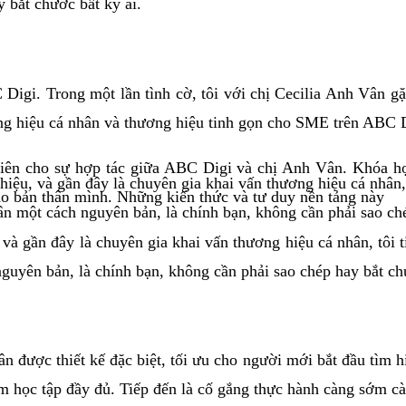
 bắt chước bất kỳ ai.
i. Trong một lần tình cờ, tôi với chị Cecilia Anh Vân gặp 
ơng hiệu cá nhân và thương hiệu tinh gọn cho SME trên ABC 
n cho sự hợp tác giữa ABC Digi và chị Anh Vân. Khóa học 
iệu, và gần đây là chuyên gia khai vấn thương hiệu cá nhân,
o bản thân mình. Những kiến thức và tư duy nền tảng này
ân một cách nguyên bản, là chính bạn, không cần phải sao ch
và gần đây là chuyên gia khai vấn thương hiệu cá nhân, tôi 
guyên bản, là chính bạn, không cần phải sao chép hay bắt ch
được thiết kế đặc biệt, tối ưu cho người mới bắt đầu tìm hi
tâm học tập đầy đủ. Tiếp đến là cố gắng thực hành càng sớm c