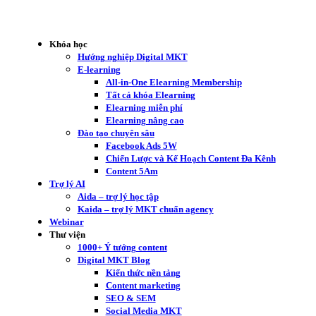
Khóa học
Hướng nghiệp Digital MKT
E-learning
All-in-One Elearning Membership
Tất cả khóa Elearning
Elearning miễn phí
Elearning nâng cao
Đào tạo chuyên sâu
Facebook Ads 5W
Chiến Lược và Kế Hoạch Content Đa Kênh
Content 5Am
Trợ lý AI
Aida – trợ lý học tập
Kaida – trợ lý MKT chuẩn agency
Webinar
Thư viện
1000+ Ý tưởng content
Digital MKT Blog
Kiến thức nền tảng
Content marketing
SEO & SEM
Social Media MKT