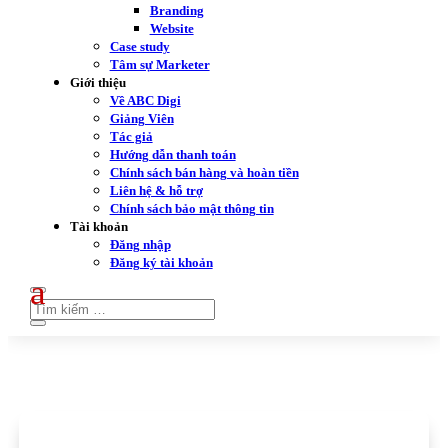
Branding
Website
Case study
Tâm sự Marketer
Giới thiệu
Về ABC Digi
Giảng Viên
Tác giả
Hướng dẫn thanh toán
Chính sách bán hàng và hoàn tiền
Liên hệ & hỗ trợ
Chính sách bảo mật thông tin
Tài khoản
Đăng nhập
Đăng ký tài khoản