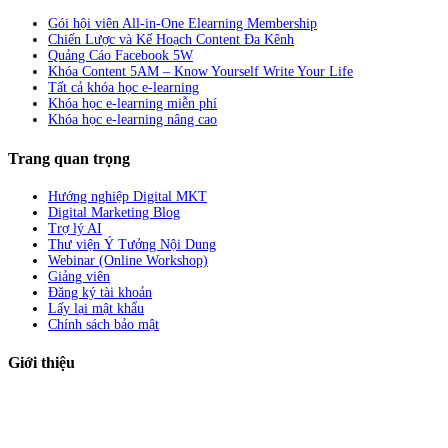
Gói hội viên All-in-One Elearning Membership
Chiến Lược và Kế Hoạch Content Đa Kênh
Quảng Cáo Facebook 5W
Khóa Content 5AM – Know Yourself Write Your Life
Tất cả khóa học e-learning
Khóa học e-learning miễn phí
Khóa học e-learning nâng cao
Trang quan trọng
Hướng nghiệp Digital MKT
Digital Marketing Blog
Trợ lý AI
Thư viện Ý Tưởng Nội Dung
Webinar (Online Workshop)
Giảng viên
Đăng ký tài khoản
Lấy lại mật khẩu
Chính sách bảo mật
Giới thiệu
ABC Digi
là nền tảng Elearning về
Fullstack Digital Marketing
cho
người mới bắt đầu có thể tự học một cách bài bản và đầy đủ.
Xem thêm…
ABC Digi
là thành viên của
Công ty TNHH Truyền Thông Và Tiếp Thị