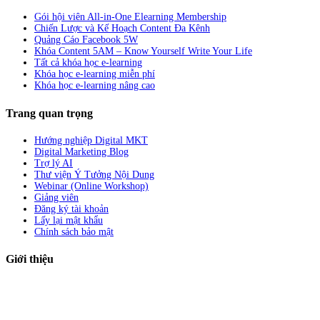
Gói hội viên All-in-One Elearning Membership
Chiến Lược và Kế Hoạch Content Đa Kênh
Quảng Cáo Facebook 5W
Khóa Content 5AM – Know Yourself Write Your Life
Tất cả khóa học e-learning
Khóa học e-learning miễn phí
Khóa học e-learning nâng cao
Trang quan trọng
Hướng nghiệp Digital MKT
Digital Marketing Blog
Trợ lý AI
Thư viện Ý Tưởng Nội Dung
Webinar (Online Workshop)
Giảng viên
Đăng ký tài khoản
Lấy lại mật khẩu
Chính sách bảo mật
Giới thiệu
ABC Digi
là nền tảng Elearning về
Fullstack Digital Marketing
cho
người mới bắt đầu có thể tự học một cách bài bản và đầy đủ.
Xem thêm…
ABC Digi
là thành viên của
Công ty TNHH Truyền Thông Và Tiếp Thị