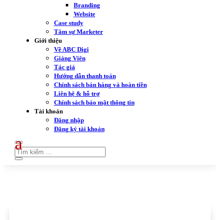
Branding
Website
Case study
Tâm sự Marketer
Giới thiệu
Về ABC Digi
Giảng Viên
Tác giả
Hướng dẫn thanh toán
Chính sách bán hàng và hoàn tiền
Liên hệ & hỗ trợ
Chính sách bảo mật thông tin
Tài khoản
Đăng nhập
Đăng ký tài khoản