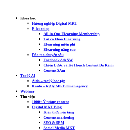
Khóa học
Hướng nghiệp Digital MKT
E-learning
All-in-One Elearning Membership
Tất cả khóa Elearning
Elearning miễn phí
Elearning nâng cao
Đào tạo chuyên sâu
Facebook Ads 5W
Chiến Lược và Kế Hoạch Content Đa Kênh
Content 5Am
Trợ lý AI
Aida – trợ lý học tập
Kaida – trợ lý MKT chuẩn agency
Webinar
Thư viện
1000+ Ý tưởng content
Digital MKT Blog
Kiến thức nền tảng
Content marketing
SEO & SEM
Social Media MKT