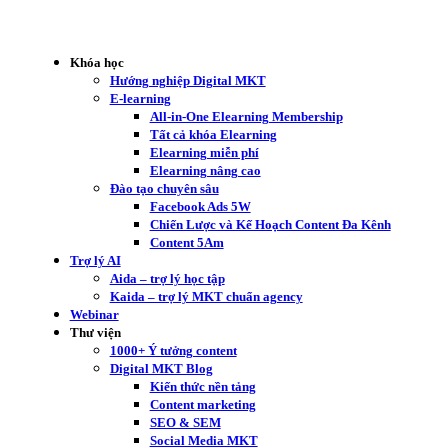
Khóa học
Hướng nghiệp Digital MKT
E-learning
All-in-One Elearning Membership
Tất cả khóa Elearning
Elearning miễn phí
Elearning nâng cao
Đào tạo chuyên sâu
Facebook Ads 5W
Chiến Lược và Kế Hoạch Content Đa Kênh
Content 5Am
Trợ lý AI
Aida – trợ lý học tập
Kaida – trợ lý MKT chuẩn agency
Webinar
Thư viện
1000+ Ý tưởng content
Digital MKT Blog
Kiến thức nền tảng
Content marketing
SEO & SEM
Social Media MKT