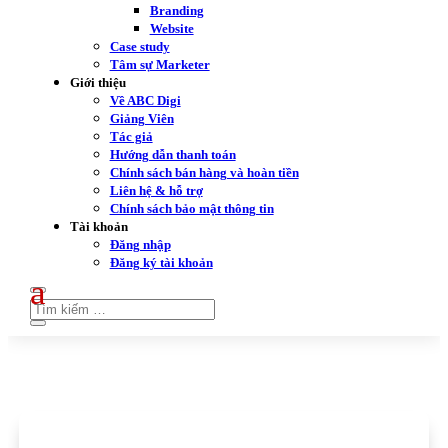
Branding
Website
Case study
Tâm sự Marketer
Giới thiệu
Về ABC Digi
Giảng Viên
Tác giả
Hướng dẫn thanh toán
Chính sách bán hàng và hoàn tiền
Liên hệ & hỗ trợ
Chính sách bảo mật thông tin
Tài khoản
Đăng nhập
Đăng ký tài khoản