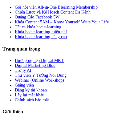
Gói hội viên All-in-One Elearning Membership
Chiến Lược và Kế Hoạch Content Đa Kênh
Quảng Cáo Facebook 5W
Khóa Content 5AM – Know Yourself Write Your Life
Tất cả khóa học e-learning
Khóa học e-learning miễn phí
Khóa học e-learning nâng cao
Trang quan trọng
Hướng nghiệp Digital MKT
Digital Marketing Blog
Trợ lý AI
Thư viện Ý Tưởng Nội Dung
Webinar (Online Workshop)
Giảng viên
Đăng ký tài khoản
Lấy lại mật khẩu
Chính sách bảo mật
Giới thiệu
ABC Digi
là nền tảng Elearning về
Fullstack Digital Marketing
cho
người mới bắt đầu có thể tự học một cách bài bản và đầy đủ.
Xem thêm…
ABC Digi
là thành viên của
Công ty TNHH Truyền Thông Và Tiếp Thị