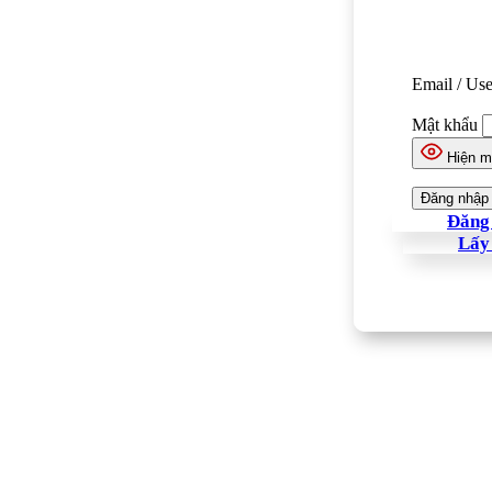
Email / Us
Mật khẩu
Hiện m
Đăng 
Lấy