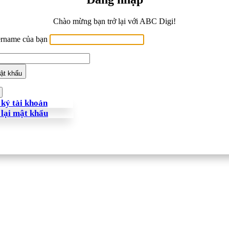
Chào mừng bạn trở lại với ABC Digi!
ername của bạn
ật khẩu
ký tài khoản
 lại mật khẩu