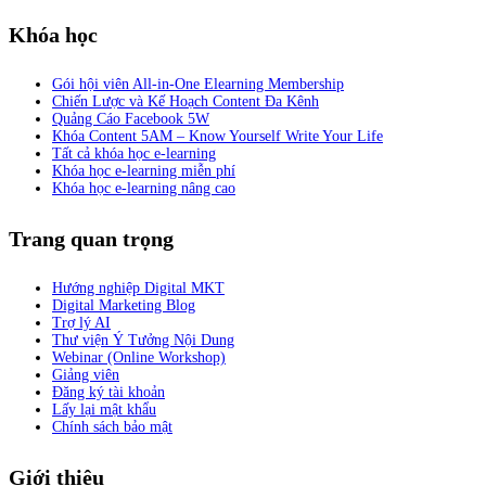
Khóa học
Gói hội viên All-in-One Elearning Membership
Chiến Lược và Kế Hoạch Content Đa Kênh
Quảng Cáo Facebook 5W
Khóa Content 5AM – Know Yourself Write Your Life
Tất cả khóa học e-learning
Khóa học e-learning miễn phí
Khóa học e-learning nâng cao
Trang quan trọng
Hướng nghiệp Digital MKT
Digital Marketing Blog
Trợ lý AI
Thư viện Ý Tưởng Nội Dung
Webinar (Online Workshop)
Giảng viên
Đăng ký tài khoản
Lấy lại mật khẩu
Chính sách bảo mật
Giới thiệu