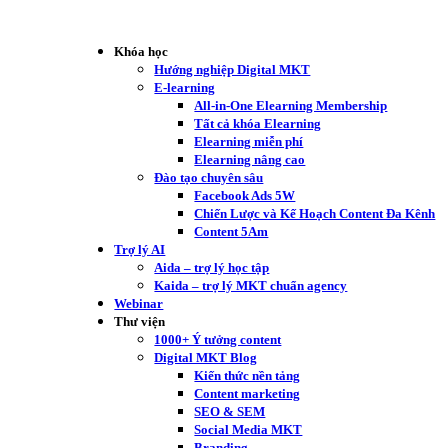
Khóa học
Hướng nghiệp Digital MKT
E-learning
All-in-One Elearning Membership
Tất cả khóa Elearning
Elearning miễn phí
Elearning nâng cao
Đào tạo chuyên sâu
Facebook Ads 5W
Chiến Lược và Kế Hoạch Content Đa Kênh
Content 5Am
Trợ lý AI
Aida – trợ lý học tập
Kaida – trợ lý MKT chuẩn agency
Webinar
Thư viện
1000+ Ý tưởng content
Digital MKT Blog
Kiến thức nền tảng
Content marketing
SEO & SEM
Social Media MKT
Branding