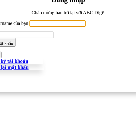
Chào mừng bạn trở lại với ABC Digi!
ername của bạn
ật khẩu
ký tài khoản
 lại mật khẩu