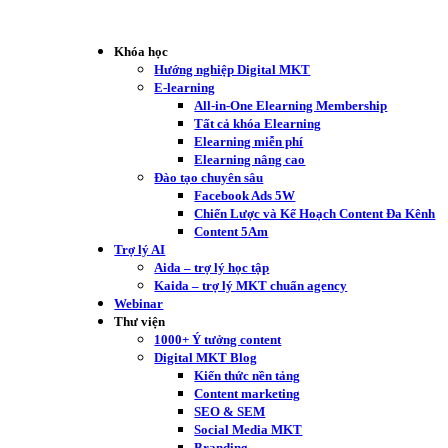
Khóa học
Hướng nghiệp Digital MKT
E-learning
All-in-One Elearning Membership
Tất cả khóa Elearning
Elearning miễn phí
Elearning nâng cao
Đào tạo chuyên sâu
Facebook Ads 5W
Chiến Lược và Kế Hoạch Content Đa Kênh
Content 5Am
Trợ lý AI
Aida – trợ lý học tập
Kaida – trợ lý MKT chuẩn agency
Webinar
Thư viện
1000+ Ý tưởng content
Digital MKT Blog
Kiến thức nền tảng
Content marketing
SEO & SEM
Social Media MKT
Branding