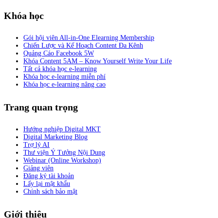
Khóa học
Gói hội viên All-in-One Elearning Membership
Chiến Lược và Kế Hoạch Content Đa Kênh
Quảng Cáo Facebook 5W
Khóa Content 5AM – Know Yourself Write Your Life
Tất cả khóa học e-learning
Khóa học e-learning miễn phí
Khóa học e-learning nâng cao
Trang quan trọng
Hướng nghiệp Digital MKT
Digital Marketing Blog
Trợ lý AI
Thư viện Ý Tưởng Nội Dung
Webinar (Online Workshop)
Giảng viên
Đăng ký tài khoản
Lấy lại mật khẩu
Chính sách bảo mật
Giới thiệu