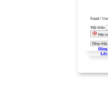
Email / Us
Mật khẩu
Hiện m
Đăng 
Lấy