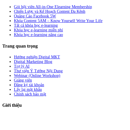
Gói hội viên All-in-One Elearning Membership
Chiến Lược và Kế Hoạch Content Đa Kênh
Quảng Cáo Facebook 5W
Khóa Content 5AM – Know Yourself Write Your Life
Tất cả khóa học e-learning
Khóa học e-learning miễn phí
Khóa học e-learning nâng cao
Trang quan trọng
Hướng nghiệp Digital MKT
Digital Marketing Blog
Trợ lý AI
Thư viện Ý Tưởng Nội Dung
Webinar (Online Workshop)
Giảng viên
Đăng ký tài khoản
Lấy lại mật khẩu
Chính sách bảo mật
Giới thiệu
ABC Digi
là nền tảng Elearning về
Fullstack Digital Marketing
cho
người mới bắt đầu có thể tự học một cách bài bản và đầy đủ.
Xem thêm…
ABC Digi
là thành viên của
Công ty TNHH Truyền Thông Và Tiếp Thị