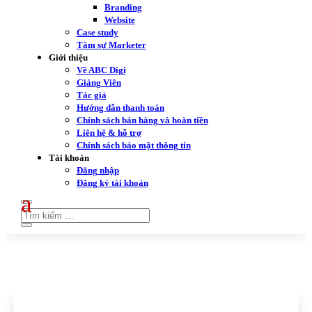
Branding
Website
Case study
Tâm sự Marketer
Giới thiệu
Về ABC Digi
Giảng Viên
Tác giả
Hướng dẫn thanh toán
Chính sách bán hàng và hoàn tiền
Liên hệ & hỗ trợ
Chính sách bảo mật thông tin
Tài khoản
Đăng nhập
Đăng ký tài khoản