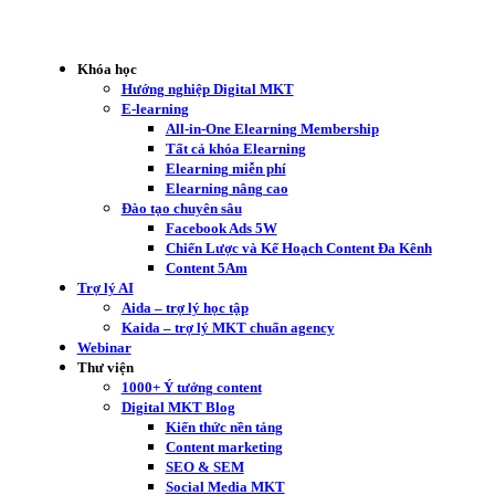
Khóa học
Hướng nghiệp Digital MKT
E-learning
All-in-One Elearning Membership
Tất cả khóa Elearning
Elearning miễn phí
Elearning nâng cao
Đào tạo chuyên sâu
Facebook Ads 5W
Chiến Lược và Kế Hoạch Content Đa Kênh
Content 5Am
Trợ lý AI
Aida – trợ lý học tập
Kaida – trợ lý MKT chuẩn agency
Webinar
Thư viện
1000+ Ý tưởng content
Digital MKT Blog
Kiến thức nền tảng
Content marketing
SEO & SEM
Social Media MKT