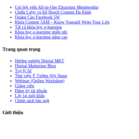
Gói hội viên All-in-One Elearning Membership
Chiến Lược và Kế Hoạch Content Đa Kênh
Quảng Cáo Facebook 5W
Khóa Content 5AM – Know Yourself Write Your Life
Tất cả khóa học e-learning
Khóa học e-learning miễn phí
Khóa học e-learning nâng cao
Trang quan trọng
Hướng nghiệp Digital MKT
Digital Marketing Blog
Trợ lý AI
Thư viện Ý Tưởng Nội Dung
Webinar (Online Workshop)
Giảng viên
Đăng ký tài khoản
Lấy lại mật khẩu
Chính sách bảo mật
Giới thiệu
ABC Digi
là nền tảng Elearning về
Fullstack Digital Marketing
cho
người mới bắt đầu có thể tự học một cách bài bản và đầy đủ.
Xem thêm…
ABC Digi
là thành viên của
Công ty TNHH Truyền Thông Và Tiếp Thị