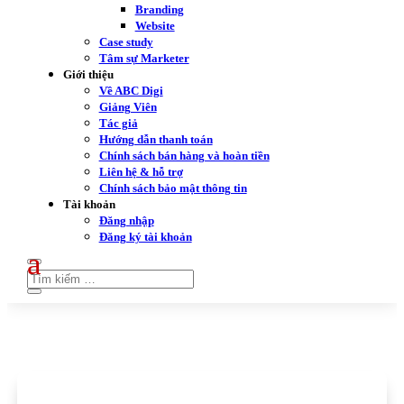
Branding
Website
Case study
Tâm sự Marketer
Giới thiệu
Về ABC Digi
Giảng Viên
Tác giả
Hướng dẫn thanh toán
Chính sách bán hàng và hoàn tiền
Liên hệ & hỗ trợ
Chính sách bảo mật thông tin
Tài khoản
Đăng nhập
Đăng ký tài khoản