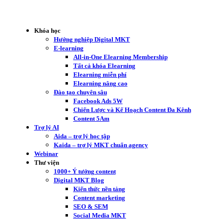
Khóa học
Hướng nghiệp Digital MKT
E-learning
All-in-One Elearning Membership
Tất cả khóa Elearning
Elearning miễn phí
Elearning nâng cao
Đào tạo chuyên sâu
Facebook Ads 5W
Chiến Lược và Kế Hoạch Content Đa Kênh
Content 5Am
Trợ lý AI
Aida – trợ lý học tập
Kaida – trợ lý MKT chuẩn agency
Webinar
Thư viện
1000+ Ý tưởng content
Digital MKT Blog
Kiến thức nền tảng
Content marketing
SEO & SEM
Social Media MKT