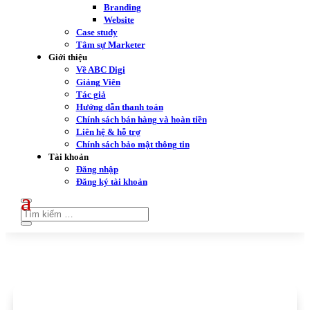
Branding
Website
Case study
Tâm sự Marketer
Giới thiệu
Về ABC Digi
Giảng Viên
Tác giả
Hướng dẫn thanh toán
Chính sách bán hàng và hoàn tiền
Liên hệ & hỗ trợ
Chính sách bảo mật thông tin
Tài khoản
Đăng nhập
Đăng ký tài khoản