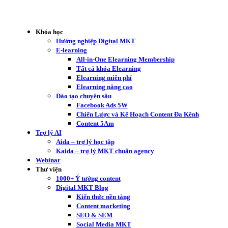
Khóa học
Hướng nghiệp Digital MKT
E-learning
All-in-One Elearning Membership
Tất cả khóa Elearning
Elearning miễn phí
Elearning nâng cao
Đào tạo chuyên sâu
Facebook Ads 5W
Chiến Lược và Kế Hoạch Content Đa Kênh
Content 5Am
Trợ lý AI
Aida – trợ lý học tập
Kaida – trợ lý MKT chuẩn agency
Webinar
Thư viện
1000+ Ý tưởng content
Digital MKT Blog
Kiến thức nền tảng
Content marketing
SEO & SEM
Social Media MKT