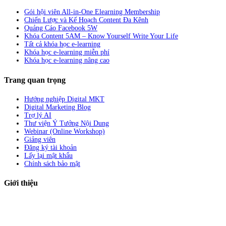
Gói hội viên All-in-One Elearning Membership
Chiến Lược và Kế Hoạch Content Đa Kênh
Quảng Cáo Facebook 5W
Khóa Content 5AM – Know Yourself Write Your Life
Tất cả khóa học e-learning
Khóa học e-learning miễn phí
Khóa học e-learning nâng cao
Trang quan trọng
Hướng nghiệp Digital MKT
Digital Marketing Blog
Trợ lý AI
Thư viện Ý Tưởng Nội Dung
Webinar (Online Workshop)
Giảng viên
Đăng ký tài khoản
Lấy lại mật khẩu
Chính sách bảo mật
Giới thiệu
ABC Digi
là nền tảng Elearning về
Fullstack Digital Marketing
cho
người mới bắt đầu có thể tự học một cách bài bản và đầy đủ.
Xem thêm…
ABC Digi
là thành viên của
Công ty TNHH Truyền Thông Và Tiếp Thị