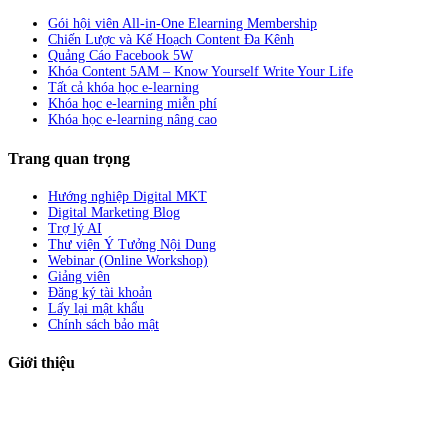
Gói hội viên All-in-One Elearning Membership
Chiến Lược và Kế Hoạch Content Đa Kênh
Quảng Cáo Facebook 5W
Khóa Content 5AM – Know Yourself Write Your Life
Tất cả khóa học e-learning
Khóa học e-learning miễn phí
Khóa học e-learning nâng cao
Trang quan trọng
Hướng nghiệp Digital MKT
Digital Marketing Blog
Trợ lý AI
Thư viện Ý Tưởng Nội Dung
Webinar (Online Workshop)
Giảng viên
Đăng ký tài khoản
Lấy lại mật khẩu
Chính sách bảo mật
Giới thiệu
ABC Digi
là nền tảng Elearning về
Fullstack Digital Marketing
cho
người mới bắt đầu có thể tự học một cách bài bản và đầy đủ.
Xem thêm…
ABC Digi
là thành viên của
Công ty TNHH Truyền Thông Và Tiếp Thị