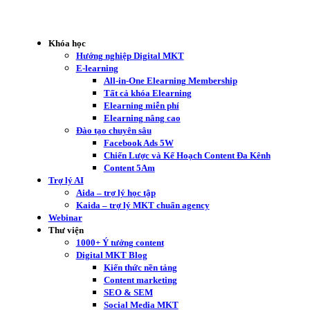
Khóa học
Hướng nghiệp Digital MKT
E-learning
All-in-One Elearning Membership
Tất cả khóa Elearning
Elearning miễn phí
Elearning nâng cao
Đào tạo chuyên sâu
Facebook Ads 5W
Chiến Lược và Kế Hoạch Content Đa Kênh
Content 5Am
Trợ lý AI
Aida – trợ lý học tập
Kaida – trợ lý MKT chuẩn agency
Webinar
Thư viện
1000+ Ý tưởng content
Digital MKT Blog
Kiến thức nền tảng
Content marketing
SEO & SEM
Social Media MKT