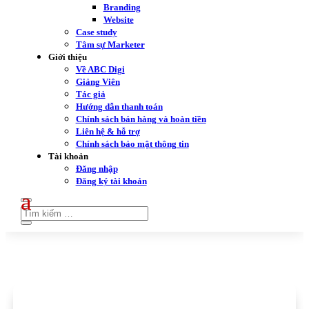
Branding
Website
Case study
Tâm sự Marketer
Giới thiệu
Về ABC Digi
Giảng Viên
Tác giả
Hướng dẫn thanh toán
Chính sách bán hàng và hoàn tiền
Liên hệ & hỗ trợ
Chính sách bảo mật thông tin
Tài khoản
Đăng nhập
Đăng ký tài khoản