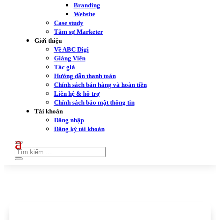
Branding
Website
Case study
Tâm sự Marketer
Giới thiệu
Về ABC Digi
Giảng Viên
Tác giả
Hướng dẫn thanh toán
Chính sách bán hàng và hoàn tiền
Liên hệ & hỗ trợ
Chính sách bảo mật thông tin
Tài khoản
Đăng nhập
Đăng ký tài khoản