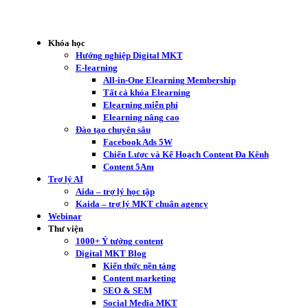
Khóa học
Hướng nghiệp Digital MKT
E-learning
All-in-One Elearning Membership
Tất cả khóa Elearning
Elearning miễn phí
Elearning nâng cao
Đào tạo chuyên sâu
Facebook Ads 5W
Chiến Lược và Kế Hoạch Content Đa Kênh
Content 5Am
Trợ lý AI
Aida – trợ lý học tập
Kaida – trợ lý MKT chuẩn agency
Webinar
Thư viện
1000+ Ý tưởng content
Digital MKT Blog
Kiến thức nền tảng
Content marketing
SEO & SEM
Social Media MKT