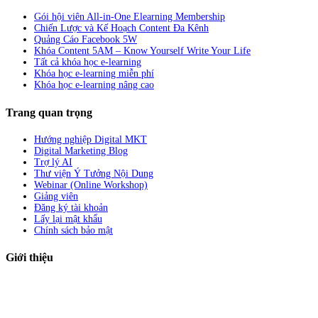
Gói hội viên All-in-One Elearning Membership
Chiến Lược và Kế Hoạch Content Đa Kênh
Quảng Cáo Facebook 5W
Khóa Content 5AM – Know Yourself Write Your Life
Tất cả khóa học e-learning
Khóa học e-learning miễn phí
Khóa học e-learning nâng cao
Trang quan trọng
Hướng nghiệp Digital MKT
Digital Marketing Blog
Trợ lý AI
Thư viện Ý Tưởng Nội Dung
Webinar (Online Workshop)
Giảng viên
Đăng ký tài khoản
Lấy lại mật khẩu
Chính sách bảo mật
Giới thiệu
ABC Digi
là nền tảng Elearning về
Fullstack Digital Marketing
cho
người mới bắt đầu có thể tự học một cách bài bản và đầy đủ.
Xem thêm…
ABC Digi
là thành viên của
Công ty TNHH Truyền Thông Và Tiếp Thị