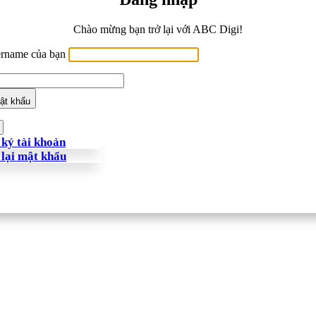
Chào mừng bạn trở lại với ABC Digi!
ername của bạn
ật khẩu
ký tài khoản
 lại mật khẩu