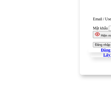
Email / Us
Mật khẩu
Hiện m
Đăng 
Lấy