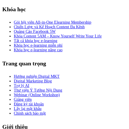
Khóa học
Gói hội viên All-in-One Elearning Membership
Chiến Lược và Kế Hoạch Content Đa Kênh
Quảng Cáo Facebook 5W
Khóa Content 5AM – Know Yourself Write Your Life
Tất cả khóa học e-learning
Khóa học e-learning miễn phí
Khóa học e-learning nâng cao
Trang quan trọng
Hướng nghiệp Digital MKT
Digital Marketing Blog
Trợ lý AI
Thư viện Ý Tưởng Nội Dung
Webinar (Online Workshop)
Giảng viên
Đăng ký tài khoản
Lấy lại mật khẩu
Chính sách bảo mật
Giới thiệu