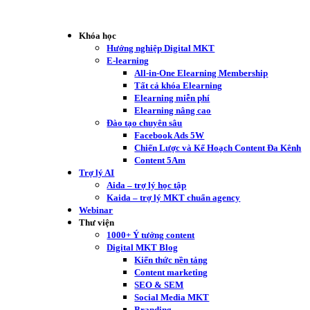
Khóa học
Hướng nghiệp Digital MKT
E-learning
All-in-One Elearning Membership
Tất cả khóa Elearning
Elearning miễn phí
Elearning nâng cao
Đào tạo chuyên sâu
Facebook Ads 5W
Chiến Lược và Kế Hoạch Content Đa Kênh
Content 5Am
Trợ lý AI
Aida – trợ lý học tập
Kaida – trợ lý MKT chuẩn agency
Webinar
Thư viện
1000+ Ý tưởng content
Digital MKT Blog
Kiến thức nền tảng
Content marketing
SEO & SEM
Social Media MKT
Branding