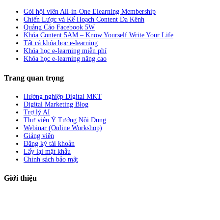
Gói hội viên All-in-One Elearning Membership
Chiến Lược và Kế Hoạch Content Đa Kênh
Quảng Cáo Facebook 5W
Khóa Content 5AM – Know Yourself Write Your Life
Tất cả khóa học e-learning
Khóa học e-learning miễn phí
Khóa học e-learning nâng cao
Trang quan trọng
Hướng nghiệp Digital MKT
Digital Marketing Blog
Trợ lý AI
Thư viện Ý Tưởng Nội Dung
Webinar (Online Workshop)
Giảng viên
Đăng ký tài khoản
Lấy lại mật khẩu
Chính sách bảo mật
Giới thiệu
ABC Digi
là nền tảng Elearning về
Fullstack Digital Marketing
cho
người mới bắt đầu có thể tự học một cách bài bản và đầy đủ.
Xem thêm…
ABC Digi
là thành viên của
Công ty TNHH Truyền Thông Và Tiếp Thị