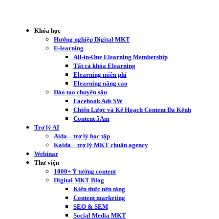
Khóa học
Hướng nghiệp Digital MKT
E-learning
All-in-One Elearning Membership
Tất cả khóa Elearning
Elearning miễn phí
Elearning nâng cao
Đào tạo chuyên sâu
Facebook Ads 5W
Chiến Lược và Kế Hoạch Content Đa Kênh
Content 5Am
Trợ lý AI
Aida – trợ lý học tập
Kaida – trợ lý MKT chuẩn agency
Webinar
Thư viện
1000+ Ý tưởng content
Digital MKT Blog
Kiến thức nền tảng
Content marketing
SEO & SEM
Social Media MKT