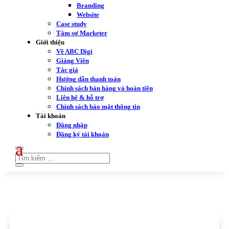
Branding
Website
Case study
Tâm sự Marketer
Giới thiệu
Về ABC Digi
Giảng Viên
Tác giả
Hướng dẫn thanh toán
Chính sách bán hàng và hoàn tiền
Liên hệ & hỗ trợ
Chính sách bảo mật thông tin
Tài khoản
Đăng nhập
Đăng ký tài khoản