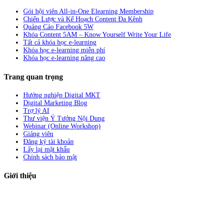
Gói hội viên All-in-One Elearning Membership
Chiến Lược và Kế Hoạch Content Đa Kênh
Quảng Cáo Facebook 5W
Khóa Content 5AM – Know Yourself Write Your Life
Tất cả khóa học e-learning
Khóa học e-learning miễn phí
Khóa học e-learning nâng cao
Trang quan trọng
Hướng nghiệp Digital MKT
Digital Marketing Blog
Trợ lý AI
Thư viện Ý Tưởng Nội Dung
Webinar (Online Workshop)
Giảng viên
Đăng ký tài khoản
Lấy lại mật khẩu
Chính sách bảo mật
Giới thiệu
ABC Digi
là nền tảng Elearning về
Fullstack Digital Marketing
cho
người mới bắt đầu có thể tự học một cách bài bản và đầy đủ.
Xem thêm…
ABC Digi
là thành viên của
Công ty TNHH Truyền Thông Và Tiếp Thị