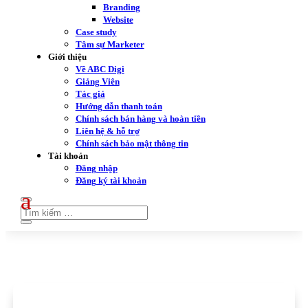
Branding
Website
Case study
Tâm sự Marketer
Giới thiệu
Về ABC Digi
Giảng Viên
Tác giả
Hướng dẫn thanh toán
Chính sách bán hàng và hoàn tiền
Liên hệ & hỗ trợ
Chính sách bảo mật thông tin
Tài khoản
Đăng nhập
Đăng ký tài khoản