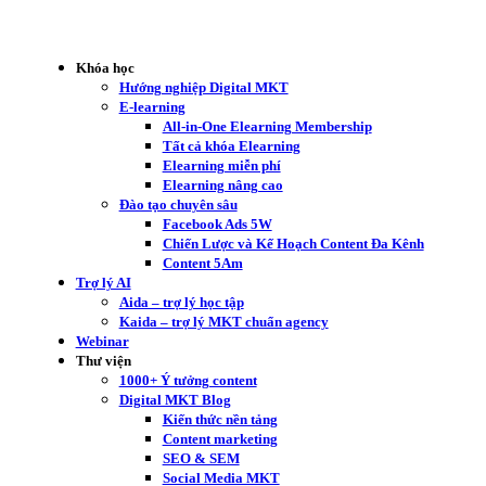
Khóa học
Hướng nghiệp Digital MKT
E-learning
All-in-One Elearning Membership
Tất cả khóa Elearning
Elearning miễn phí
Elearning nâng cao
Đào tạo chuyên sâu
Facebook Ads 5W
Chiến Lược và Kế Hoạch Content Đa Kênh
Content 5Am
Trợ lý AI
Aida – trợ lý học tập
Kaida – trợ lý MKT chuẩn agency
Webinar
Thư viện
1000+ Ý tưởng content
Digital MKT Blog
Kiến thức nền tảng
Content marketing
SEO & SEM
Social Media MKT