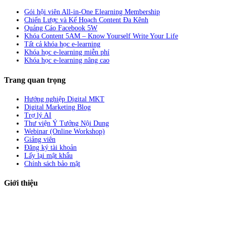
Gói hội viên All-in-One Elearning Membership
Chiến Lược và Kế Hoạch Content Đa Kênh
Quảng Cáo Facebook 5W
Khóa Content 5AM – Know Yourself Write Your Life
Tất cả khóa học e-learning
Khóa học e-learning miễn phí
Khóa học e-learning nâng cao
Trang quan trọng
Hướng nghiệp Digital MKT
Digital Marketing Blog
Trợ lý AI
Thư viện Ý Tưởng Nội Dung
Webinar (Online Workshop)
Giảng viên
Đăng ký tài khoản
Lấy lại mật khẩu
Chính sách bảo mật
Giới thiệu
ABC Digi
là nền tảng Elearning về
Fullstack Digital Marketing
cho
người mới bắt đầu có thể tự học một cách bài bản và đầy đủ.
Xem thêm…
ABC Digi
là thành viên của
Công ty TNHH Truyền Thông Và Tiếp Thị