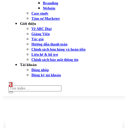
Branding
Website
Case study
Tâm sự Marketer
Giới thiệu
Về ABC Digi
Giảng Viên
Tác giả
Hướng dẫn thanh toán
Chính sách bán hàng và hoàn tiền
Liên hệ & hỗ trợ
Chính sách bảo mật thông tin
Tài khoản
Đăng nhập
Đăng ký tài khoản