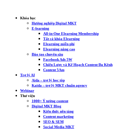
Khóa học
Hướng nghiệp Digital MKT
E-learning
All-in-One Elearning Membership
Tất cả khóa Elearning
Elearning miễn phí
Elearning nâng cao
Đào tạo chuyên sâu
Facebook Ads 5W
Chiến Lược và Kế Hoạch Content Đa Kênh
Content 5Am
Trợ lý AI
Aida – trợ lý học tập
Kaida – trợ lý MKT chuẩn agency
Webinar
Thư viện
1000+ Ý tưởng content
Digital MKT Blog
Kiến thức nền tảng
Content marketing
SEO & SEM
Social Media MKT