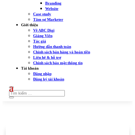
Branding
Website
Case study
Tâm sự Marketer
Giới thiệu
Về ABC Digi
Giảng Viên
Tác giả
Hướng dẫn thanh toán
Chính sách bán hàng và hoàn tiền
Liên hệ & hỗ trợ
Chính sách bảo mật thông tin
Tài khoản
Đăng nhập
Đăng ký tài khoản