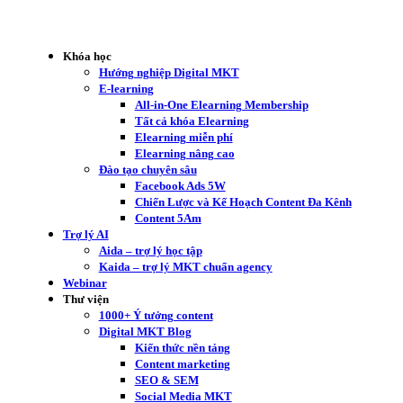
Khóa học
Hướng nghiệp Digital MKT
E-learning
All-in-One Elearning Membership
Tất cả khóa Elearning
Elearning miễn phí
Elearning nâng cao
Đào tạo chuyên sâu
Facebook Ads 5W
Chiến Lược và Kế Hoạch Content Đa Kênh
Content 5Am
Trợ lý AI
Aida – trợ lý học tập
Kaida – trợ lý MKT chuẩn agency
Webinar
Thư viện
1000+ Ý tưởng content
Digital MKT Blog
Kiến thức nền tảng
Content marketing
SEO & SEM
Social Media MKT