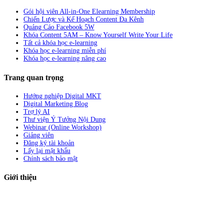
Gói hội viên All-in-One Elearning Membership
Chiến Lược và Kế Hoạch Content Đa Kênh
Quảng Cáo Facebook 5W
Khóa Content 5AM – Know Yourself Write Your Life
Tất cả khóa học e-learning
Khóa học e-learning miễn phí
Khóa học e-learning nâng cao
Trang quan trọng
Hướng nghiệp Digital MKT
Digital Marketing Blog
Trợ lý AI
Thư viện Ý Tưởng Nội Dung
Webinar (Online Workshop)
Giảng viên
Đăng ký tài khoản
Lấy lại mật khẩu
Chính sách bảo mật
Giới thiệu
ABC Digi
là nền tảng Elearning về
Fullstack Digital Marketing
cho
người mới bắt đầu có thể tự học một cách bài bản và đầy đủ.
Xem thêm…
ABC Digi
là thành viên của
Công ty TNHH Truyền Thông Và Tiếp Thị