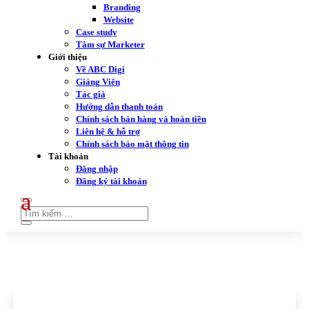
Branding
Website
Case study
Tâm sự Marketer
Giới thiệu
Về ABC Digi
Giảng Viên
Tác giả
Hướng dẫn thanh toán
Chính sách bán hàng và hoàn tiền
Liên hệ & hỗ trợ
Chính sách bảo mật thông tin
Tài khoản
Đăng nhập
Đăng ký tài khoản