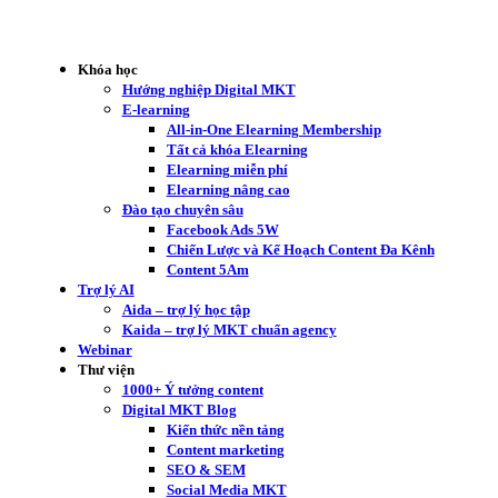
Khóa học
Hướng nghiệp Digital MKT
E-learning
All-in-One Elearning Membership
Tất cả khóa Elearning
Elearning miễn phí
Elearning nâng cao
Đào tạo chuyên sâu
Facebook Ads 5W
Chiến Lược và Kế Hoạch Content Đa Kênh
Content 5Am
Trợ lý AI
Aida – trợ lý học tập
Kaida – trợ lý MKT chuẩn agency
Webinar
Thư viện
1000+ Ý tưởng content
Digital MKT Blog
Kiến thức nền tảng
Content marketing
SEO & SEM
Social Media MKT