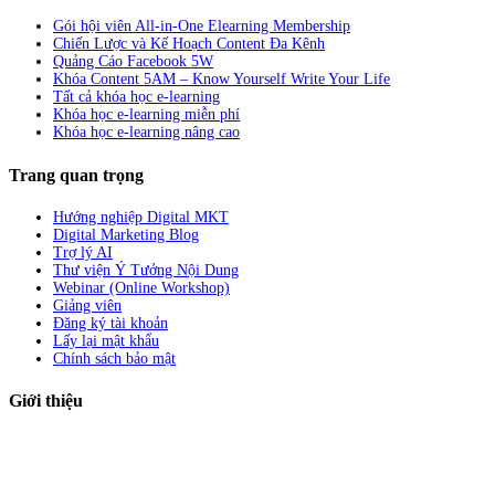
Gói hội viên All-in-One Elearning Membership
Chiến Lược và Kế Hoạch Content Đa Kênh
Quảng Cáo Facebook 5W
Khóa Content 5AM – Know Yourself Write Your Life
Tất cả khóa học e-learning
Khóa học e-learning miễn phí
Khóa học e-learning nâng cao
Trang quan trọng
Hướng nghiệp Digital MKT
Digital Marketing Blog
Trợ lý AI
Thư viện Ý Tưởng Nội Dung
Webinar (Online Workshop)
Giảng viên
Đăng ký tài khoản
Lấy lại mật khẩu
Chính sách bảo mật
Giới thiệu
ABC Digi
là nền tảng Elearning về
Fullstack Digital Marketing
cho
người mới bắt đầu có thể tự học một cách bài bản và đầy đủ.
Xem thêm…
ABC Digi
là thành viên của
Công ty TNHH Truyền Thông Và Tiếp Thị