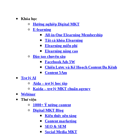
Khóa học
Hướng nghiệp Digital MKT
E-learning
All-in-One Elearning Membership
Tất cả khóa Elearning
Elearning miễn phí
Elearning nâng cao
Đào tạo chuyên sâu
Facebook Ads 5W
Chiến Lược và Kế Hoạch Content Đa Kênh
Content 5Am
Trợ lý AI
Aida – trợ lý học tập
Kaida – trợ lý MKT chuẩn agency
Webinar
Thư viện
1000+ Ý tưởng content
Digital MKT Blog
Kiến thức nền tảng
Content marketing
SEO & SEM
Social Media MKT