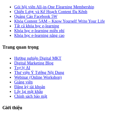
Gói hội viên All-in-One Elearning Membership
Chiến Lược và Kế Hoạch Content Đa Kênh
Quảng Cáo Facebook 5W
Khóa Content 5AM – Know Yourself Write Your Life
Tất cả khóa học e-learning
Khóa học e-learning miễn phí
Khóa học e-learning nâng cao
Trang quan trọng
Hướng nghiệp Digital MKT
Digital Marketing Blog
Trợ lý AI
Thư viện Ý Tưởng Nội Dung
Webinar (Online Workshop)
Giảng viên
Đăng ký tài khoản
Lấy lại mật khẩu
Chính sách bảo mật
Giới thiệu
ABC Digi
là nền tảng Elearning về
Fullstack Digital Marketing
cho
người mới bắt đầu có thể tự học một cách bài bản và đầy đủ.
Xem thêm…
ABC Digi
là thành viên của
Công ty TNHH Truyền Thông Và Tiếp Thị