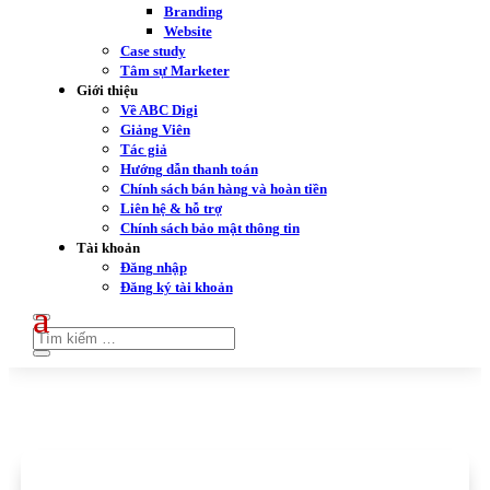
Branding
Website
Case study
Tâm sự Marketer
Giới thiệu
Về ABC Digi
Giảng Viên
Tác giả
Hướng dẫn thanh toán
Chính sách bán hàng và hoàn tiền
Liên hệ & hỗ trợ
Chính sách bảo mật thông tin
Tài khoản
Đăng nhập
Đăng ký tài khoản