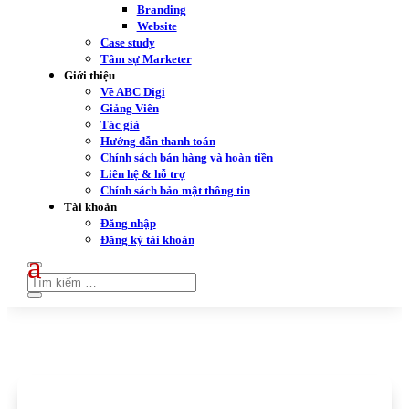
Branding
Website
Case study
Tâm sự Marketer
Giới thiệu
Về ABC Digi
Giảng Viên
Tác giả
Hướng dẫn thanh toán
Chính sách bán hàng và hoàn tiền
Liên hệ & hỗ trợ
Chính sách bảo mật thông tin
Tài khoản
Đăng nhập
Đăng ký tài khoản