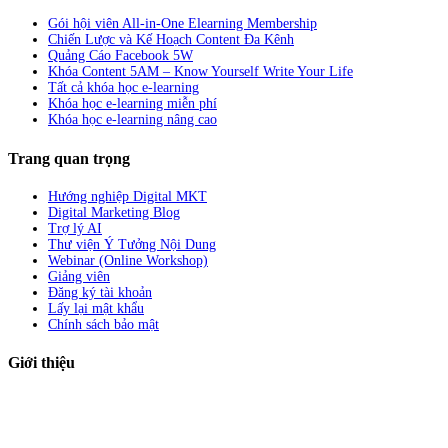
Gói hội viên All-in-One Elearning Membership
Chiến Lược và Kế Hoạch Content Đa Kênh
Quảng Cáo Facebook 5W
Khóa Content 5AM – Know Yourself Write Your Life
Tất cả khóa học e-learning
Khóa học e-learning miễn phí
Khóa học e-learning nâng cao
Trang quan trọng
Hướng nghiệp Digital MKT
Digital Marketing Blog
Trợ lý AI
Thư viện Ý Tưởng Nội Dung
Webinar (Online Workshop)
Giảng viên
Đăng ký tài khoản
Lấy lại mật khẩu
Chính sách bảo mật
Giới thiệu
ABC Digi
là nền tảng Elearning về
Fullstack Digital Marketing
cho
người mới bắt đầu có thể tự học một cách bài bản và đầy đủ.
Xem thêm…
ABC Digi
là thành viên của
Công ty TNHH Truyền Thông Và Tiếp Thị