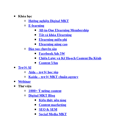
Khóa học
Hướng nghiệp Digital MKT
E-learning
All-in-One Elearning Membership
Tất cả khóa Elearning
Elearning miễn phí
Elearning nâng cao
Đào tạo chuyên sâu
Facebook Ads 5W
Chiến Lược và Kế Hoạch Content Đa Kênh
Content 5Am
Trợ lý AI
Aida – trợ lý học tập
Kaida – trợ lý MKT chuẩn agency
Webinar
Thư viện
1000+ Ý tưởng content
Digital MKT Blog
Kiến thức nền tảng
Content marketing
SEO & SEM
Social Media MKT