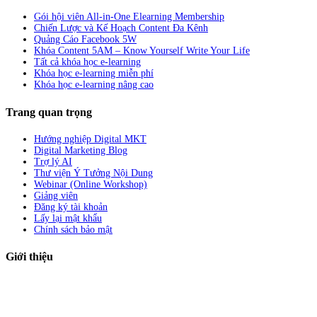
Gói hội viên All-in-One Elearning Membership
Chiến Lược và Kế Hoạch Content Đa Kênh
Quảng Cáo Facebook 5W
Khóa Content 5AM – Know Yourself Write Your Life
Tất cả khóa học e-learning
Khóa học e-learning miễn phí
Khóa học e-learning nâng cao
Trang quan trọng
Hướng nghiệp Digital MKT
Digital Marketing Blog
Trợ lý AI
Thư viện Ý Tưởng Nội Dung
Webinar (Online Workshop)
Giảng viên
Đăng ký tài khoản
Lấy lại mật khẩu
Chính sách bảo mật
Giới thiệu
ABC Digi
là nền tảng Elearning về
Fullstack Digital Marketing
cho
người mới bắt đầu có thể tự học một cách bài bản và đầy đủ.
Xem thêm…
ABC Digi
là thành viên của
Công ty TNHH Truyền Thông Và Tiếp Thị