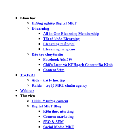
Khóa học
Hướng nghiệp Digital MKT
E-learning
All-in-One Elearning Membership
Tất cả khóa Elearning
Elearning miễn phí
Elearning nâng cao
Đào tạo chuyên sâu
Facebook Ads 5W
Chiến Lược và Kế Hoạch Content Đa Kênh
Content 5Am
Trợ lý AI
Aida – trợ lý học tập
Kaida – trợ lý MKT chuẩn agency
Webinar
Thư viện
1000+ Ý tưởng content
Digital MKT Blog
Kiến thức nền tảng
Content marketing
SEO & SEM
Social Media MKT