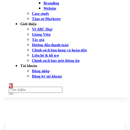
Branding
Website
Case study
Tâm sự Marketer
Giới thiệu
Về ABC Digi
Giảng Viên
Tác giả
Hướng dẫn thanh toán
Chính sách bán hàng và hoàn tiền
Liên hệ & hỗ trợ
Chính sách bảo mật thông tin
Tài khoản
Đăng nhập
Đăng ký tài khoản