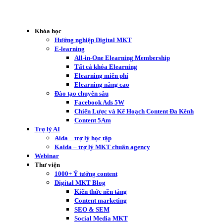
Khóa học
Hướng nghiệp Digital MKT
E-learning
All-in-One Elearning Membership
Tất cả khóa Elearning
Elearning miễn phí
Elearning nâng cao
Đào tạo chuyên sâu
Facebook Ads 5W
Chiến Lược và Kế Hoạch Content Đa Kênh
Content 5Am
Trợ lý AI
Aida – trợ lý học tập
Kaida – trợ lý MKT chuẩn agency
Webinar
Thư viện
1000+ Ý tưởng content
Digital MKT Blog
Kiến thức nền tảng
Content marketing
SEO & SEM
Social Media MKT