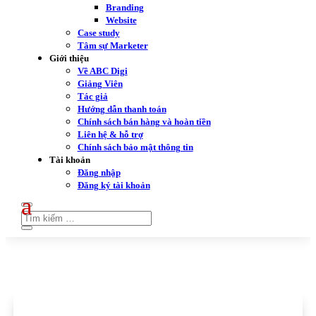
Branding
Website
Case study
Tâm sự Marketer
Giới thiệu
Về ABC Digi
Giảng Viên
Tác giả
Hướng dẫn thanh toán
Chính sách bán hàng và hoàn tiền
Liên hệ & hỗ trợ
Chính sách bảo mật thông tin
Tài khoản
Đăng nhập
Đăng ký tài khoản